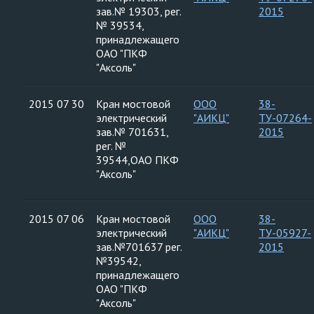
зав.№ 19303, рег.
2015
№ 39534,
принадлежащего
ОАО "ПКФ
"Аксоль"
2015 07 30
Кран мостовой
ООО
38-
электрический
"АИКЦ"
ТУ-07264-
зав.№ 701631,
2015
рег. №
39544,ОАО ПКФ
"Аксоль"
2015 07 06
Кран мостовой
ООО
38-
электрический
"АИКЦ"
ТУ-05927-
зав.№701637 рег.
2015
№39542,
принадлежащего
ОАО "ПКФ
"Аксоль"