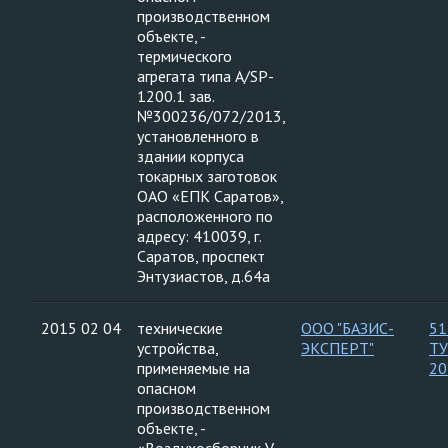
производственном
объекте, -
термического
агрегата типа А/SP-
1200.1 зав.
№300236/072/2013,
установленного в
здании корпуса
токарных заготовок
ОАО «ЕПК Саратов»,
расположенного по
адресу: 410039, г.
Саратов, проспект
Энтузиастов, д.64а
2015 02 04
технические
ООО "БАЗИС-
51
устройства,
ЭКСПЕРТ"
ТУ
применяемые на
20
опасном
производственном
объекте, -