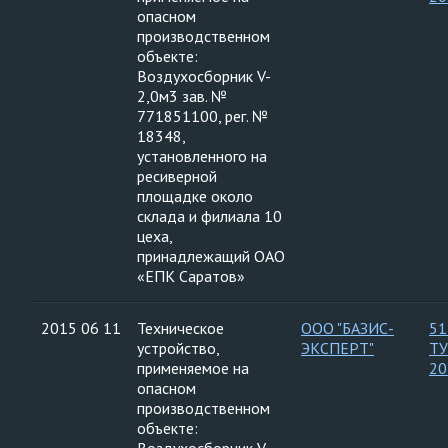
опасном
производственном
объекте:
Воздухосборник V-
2,0м3 зав. №
771851100, рег. №
18348,
установленного на
ресиверной
площадке около
склада и филиала 10
цеха,
принадлежащий ОАО
«ЕПК Саратов»
2015 06 11
Техническое
ООО "БАЗИС-
51
устройство,
ЭКСПЕРТ"
ТУ
применяемое на
20
опасном
производственном
объекте: