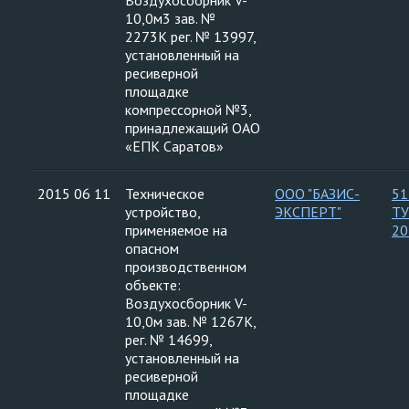
Воздухосборник V-
10,0м3 зав. №
2273К рег. № 13997,
установленный на
ресиверной
площадке
компрессорной №3,
принадлежащий ОАО
«ЕПК Саратов»
2015 06 11
Техническое
ООО "БАЗИС-
51
устройство,
ЭКСПЕРТ"
ТУ
применяемое на
20
опасном
производственном
объекте:
Воздухосборник V-
10,0м зав. № 1267К,
рег. № 14699,
установленный на
ресиверной
площадке