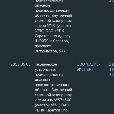
применяемое на
20
опасном
производственном
объекте: Внутренний
стальной газопровод
к печи №19 (участок
№30) ОАО «ЕПК
Саратов» по адресу:
410039, г. Саратов,
проспект
Энтузиастов, 64А.
2015 06 05
Техническое
ООО "БАЗИС-
51
устройство,
ЭКСПЕРТ"
ТУ
применяемое на
20
опасном
производственном
объекте: Внутренний
стальной газопровод
к печи инв.№574300
(участок №31) ОАО
«ЕПК Саратов» по