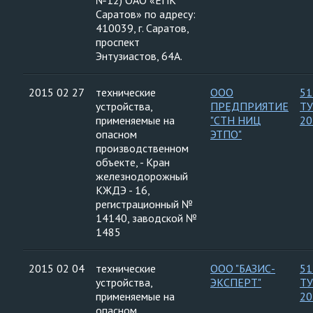
№12) ОАО «ЕПК
Саратов» по адресу:
410039, г. Саратов,
проспект
Энтузиастов, 64А.
2015 02 27
технические
ООО
51
устройства,
ПРЕДПРИЯТИЕ
ТУ
применяемые на
"СТН НИЦ
20
опасном
ЭТПО"
производственном
объекте, - Кран
железнодорожный
КЖДЭ - 16,
регистрационный №
14140, заводской №
1485
2015 02 04
технические
ООО "БАЗИС-
51
устройства,
ЭКСПЕРТ"
ТУ
применяемые на
20
опасном