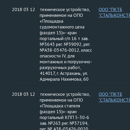
2018 03 12
техническое устройство,
ООО "ПКТБ
применяемое на ОПО
"СТАЛЬКОНСТ
«Площадка
судомонтажного цеха
(раздел 15)»- кран
портальный г/п 16 т зав.
№3643 рег. №39092, рег.
№А38-03476-0012, класс
опасности IV, для
монтажных и погрузочно-
разгрузочных работ,
414017, г. Астрахань, ул.
Адмирала Нахимова, 60
2018 03 12
техническое устройство,
ООО "ПКТБ
применяемое на ОПО
"СТАЛЬКОНСТ
«Площадка стапеля
(раздел 15)»- кран
портальный КПП 5-30-6
зав. №263 рег. №37194,
рег. № А38-03476-0020,