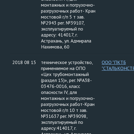
монтажных и погрузочно-
разгрузочных работ- Кран
мостовой г/п 5 т зав.
№2943 рег. №39107,
эксплуатируемый по
адресу: 414017, г.
Астрахань, ул. Адмирала
Нахимова, 60
2018 08 15
техническое устройство,
ООО "ПКТБ
применяемое на ОПО
"СТАЛЬКОНСТ
«Цех трубомонтажный
(раздел 15)», рег. №А38-
03476-0016, класс
опасности IV, для
монтажных и погрузочно-
разгрузочных работ-Кран
мостовой г/п 10 т зав.
№31637 рег. №39098,
эксплуатируемый по
адресу:414017, г.