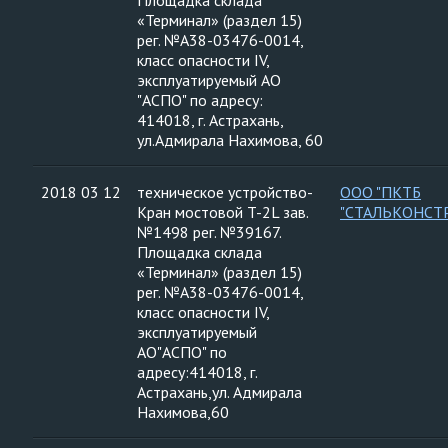
Площадка склада
«Терминал» (раздел 15)
рег. №А38-03476-0014,
класс опасности IV,
эксплуатируемый АО
"АСПО" по адресу:
414018, г. Астрахань,
ул.Адмирала Нахимова, 60
2018 03 12
техническое устройство-
ООО "ПКТБ
Кран мостовой T-2L зав.
"СТАЛЬКОНСТ
№1498 рег. №39167.
Площадка склада
«Терминал» (раздел 15)
рег. №А38-03476-0014,
класс опасности IV,
эксплуатируемый
АО"АСПО" по
адресу:414018, г.
Астрахань,ул. Адмирала
Нахимова,60