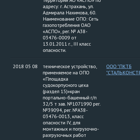
территории АО «АСПО» по
адресу: г. Астрахань, ул.
Адмирала Нахимова, 60.
Наименование ОПО: Сеть
газопотребления ОАО
«АСПО», рег. № А38-
03476-0009 от
13.01.2011 г., III класс
опасности.
2018 05 08
техническое устройство,
ООО "ПКТБ
применяемое на ОПО
"СТАЛЬКОНСТ
«Площадка
судокорпусного цеха
(раздел 15)»кран
портально-башенный г/п
32/5 т зав. №1071990 рег.
№39094, рег. №А38-
03476-0013, класс
опасности IV, для
монтажных и погрузочно-
разгрузочных работ