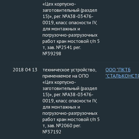
«Цех корпусно-
заготовительный (раздел
15)», рег. №А38-03476-
0019, класс опасности IV,
для монтажных и
погрузочно-разгрузочных
работ кран мостовой г/п 5
т, зав. №2541 рег.
№39298
2018 04 13
техническое устройство,
ООО "ПКТБ
применяемое на ОПО
"СТАЛЬКОНСТ
«Цех корпусно-
заготовительный (раздел
15)», рег. №А38-03476-
0019, класс опасности IV,
для монтажных и
погрузочно-разгрузочных
работ кран мостовой г/п 5
т, зав. №2060 рег.
№37192