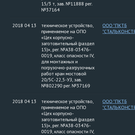
15/3 т, зав. №11888 рег.
№37164
2018 04 13
техническое устройство,
ООО "ПКТБ
применяемое на ОПО
"СТАЛЬКОНСТ
«Цех корпусно-
заготовительный (раздел
15)», рег. №А38-03476-
0019, класс опасности IV,
для монтажных и
погрузочно-разгрузочных
работ кран мостовой
20/5С-22,5-УЗ, зав.
№802290 рег. №37169
2018 04 13
техническое устройство,
ООО "ПКТБ
применяемое на ОПО
"СТАЛЬКОНСТ
«Цех корпусно-
заготовительный (раздел
15)», рег. №А38-03476-
0019, класс опасности IV,