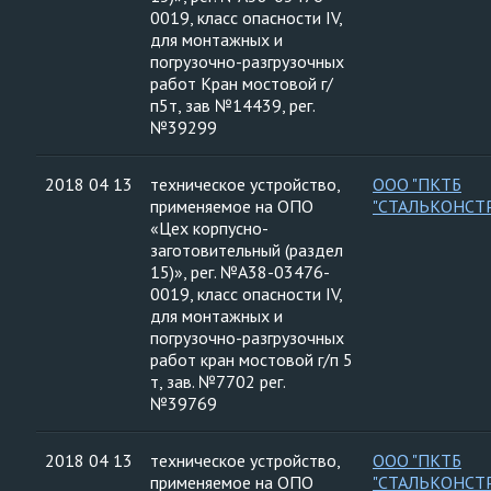
0019, класс опасности IV,
для монтажных и
погрузочно-разгрузочных
работ Кран мостовой г/
п5т, зав №14439, рег.
№39299
2018 04 13
техническое устройство,
ООО "ПКТБ
применяемое на ОПО
"СТАЛЬКОНСТ
«Цех корпусно-
заготовительный (раздел
15)», рег. №А38-03476-
0019, класс опасности IV,
для монтажных и
погрузочно-разгрузочных
работ кран мостовой г/п 5
т, зав. №7702 рег.
№39769
2018 04 13
техническое устройство,
ООО "ПКТБ
применяемое на ОПО
"СТАЛЬКОНСТ