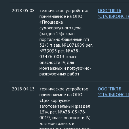
2018 05 08
техническое устройство,
ООО "ПКТБ
применяемое на ОПО
"СТАЛЬКОНСТ
«Площадка
судокорпусного цеха
(раздел 15)» кран
портально-башенный г/п
32/5 т зав. №1071989 рег.
№39095 рег. №А38-
03476-0013, класс
опасности IV, для
монтажных и погрузочно-
разгрузочных работ
2018 04 13
техническое устройство,
ООО "ПКТБ
применяемое на ОПО
"СТАЛЬКОНСТ
«Цех корпусно-
заготовительный (раздел
15)», рег. №А38-03476-
0019, класс опасности IV,
для монтажных и