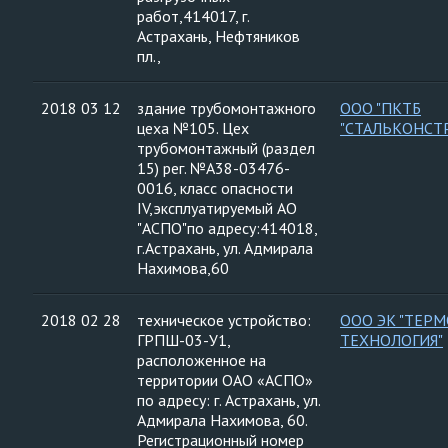
работ,414017, г.
Астрахань, Нефтяников
пл.,
2018 03 12
здание трубомонтажного
ООО "ПКТБ
цеха №105. Цех
"СТАЛЬКОНСТ
трубомонтажный (раздел
15) рег. №А38-03476-
0016, класс опасности
IV,эксплуатируемый АО
"АСПО"по адресу:414018,
г.Астрахань, ул. Адмирала
Нахимова,60
2018 02 28
техническое устройство:
ООО ЭК "ТЕРМ
ГРПШ-03-У1,
ТЕХНОЛОГИЯ"
расположенное на
территории ОАО «АСПО»
по адресу: г. Астрахань, ул.
Адмирала Нахимова, 60.
Регистрационный номер