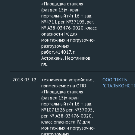
«Площадка стапеля
(раздел 15)»- кран
портальный г/п 16 т зав.
№4711 рег. №37195, рег.
№ А38-03476-0020, класс
опасности IV, для
монтажных и погрузочно-
разгрузочных
работ,414017, г.
Астрахань, Нефтяников
пл.,
2018 03 12
техническое устройство,
ООО "ПКТБ
применяемое на ОПО
"СТАЛЬКОНСТ
«Площадка стапеля
(раздел 15)»-кран
портальный г/п 16 т зав.
№1071526 рег. №37095,
рег. № А38-03476-0020,
класс опасности IV, для
монтажных и погрузочно-
разгрузочных