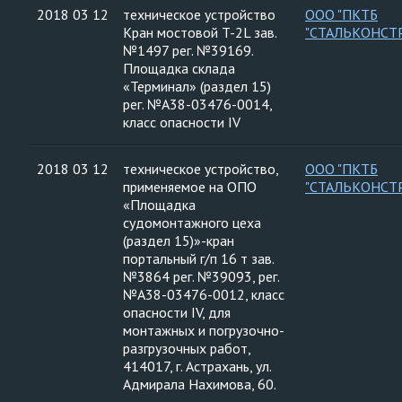
2018 03 12
техническое устройство
ООО "ПКТБ
Кран мостовой T-2L зав.
"СТАЛЬКОНСТ
№1497 рег. №39169.
Площадка склада
«Терминал» (раздел 15)
рег. №А38-03476-0014,
класс опасности IV
2018 03 12
техническое устройство,
ООО "ПКТБ
применяемое на ОПО
"СТАЛЬКОНСТ
«Площадка
судомонтажного цеха
(раздел 15)»-кран
портальный г/п 16 т зав.
№3864 рег. №39093, рег.
№А38-03476-0012, класс
опасности IV, для
монтажных и погрузочно-
разгрузочных работ,
414017, г. Астрахань, ул.
Адмирала Нахимова, 60.