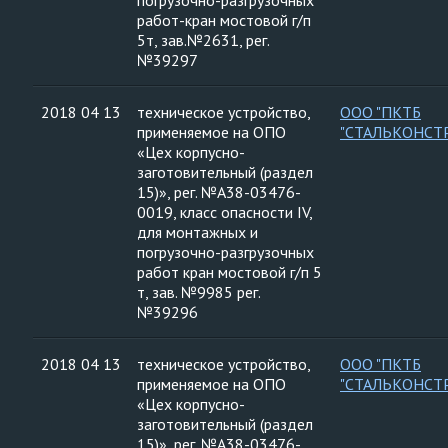
погрузочно-разгрузочных
работ-кран мостовой г/п
5т, зав.№2631, рег.
№39297
2018 04 13
техническое устройство,
ООО "ПКТБ
применяемое на ОПО
"СТАЛЬКОНСТ
«Цех корпусно-
заготовительный (раздел
15)», рег. №А38-03476-
0019, класс опасности IV,
для монтажных и
погрузочно-разгрузочных
работ кран мостовой г/п 5
т, зав. №9985 рег.
№39296
2018 04 13
техническое устройство,
ООО "ПКТБ
применяемое на ОПО
"СТАЛЬКОНСТ
«Цех корпусно-
заготовительный (раздел
15)», рег. №А38-03476-