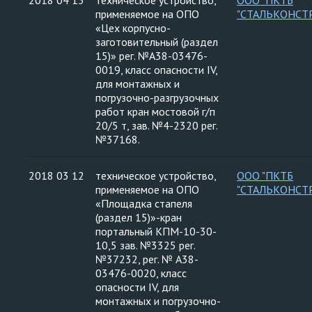
2018 04 13
техническое устройство,
ООО "ПКТБ
применяемое на ОПО
"СТАЛЬКОНСТ
«Цех корпусно-
заготовительный (раздел
15)» рег. №А38-03476-
0019, класс опасности IV,
для монтажных и
погрузочно-разгрузочных
работ кран мостовой г/п
20/5 т, зав. №4-2320 рег.
№37168.
2018 03 12
техническое устройство,
ООО "ПКТБ
применяемое на ОПО
"СТАЛЬКОНСТ
«Площадка стапеля
(раздел 15)»-кран
портальный КПМ-10-30-
10,5 зав. №3325 рег.
№37232, рег. № А38-
03476-0020, класс
опасности IV, для
монтажных и погрузочно-