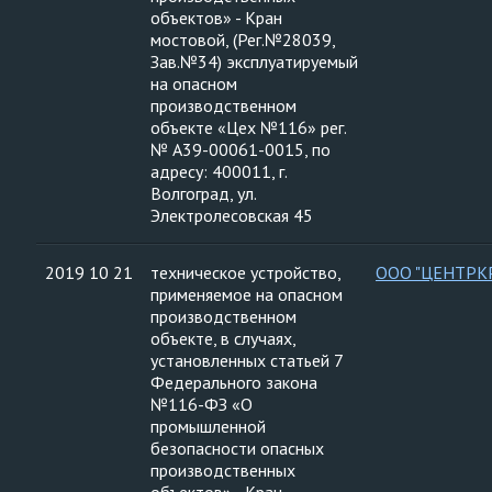
объектов» - Кран
мостовой, (Рег.№28039,
Зав.№34) эксплуатируемый
на опасном
производственном
объекте «Цех №116» рег.
№ А39-00061-0015, по
адресу: 400011, г.
Волгоград, ул.
Электролесовская 45
2019 10 21
техническое устройство,
ООО "ЦЕНТРК
применяемое на опасном
производственном
объекте, в случаях,
установленных статьей 7
Федерального закона
№116-ФЗ «О
промышленной
безопасности опасных
производственных