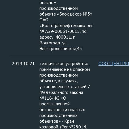
опасном
производственном
объекте «Блок цехов №3»
ОАО
«Волгограднефтемаш» рег.
№ А39-00061-0015, по
адресу: 400011, г.
Волгоград, ул.
Электролесовская,45
2019 10 21
техническое устройство,
ООО "ЦЕНТРК
применяемое на опасном
производственном
объекте, в случаях,
установленных статьей 7
Федерального закона
№116-ФЗ «О
промышленной
безопасности опасных
производственных
объектов» - Кран
козловой, (Рег.№28014,