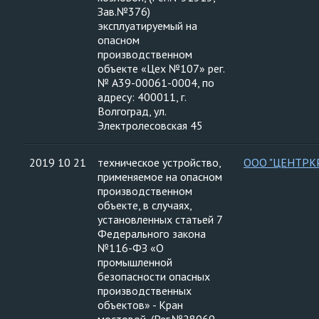
Зав.№376)
эксплуатируемый на
опасном
производственном
объекте «Цех №107» рег.
№ А39-00061-0004, по
адресу: 400011, г.
Волгоград, ул.
Электролесовская 45
2019 10 21
техническое устройство,
ООО "ЦЕНТРК
применяемое на опасном
производственном
объекте, в случаях,
установленных статьей 7
Федерального закона
№116-ФЗ «О
промышленной
безопасности опасных
производственных
объектов» - Кран