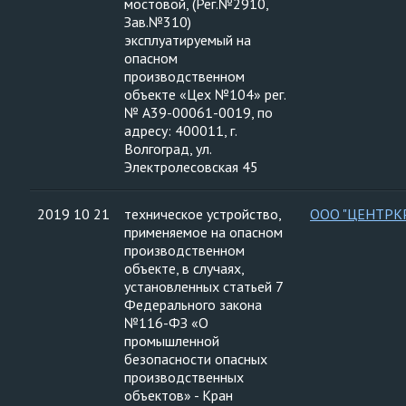
мостовой, (Рег.№2910,
Зав.№310)
эксплуатируемый на
опасном
производственном
объекте «Цех №104» рег.
№ А39-00061-0019, по
адресу: 400011, г.
Волгоград, ул.
Электролесовская 45
2019 10 21
техническое устройство,
ООО "ЦЕНТРК
применяемое на опасном
производственном
объекте, в случаях,
установленных статьей 7
Федерального закона
№116-ФЗ «О
промышленной
безопасности опасных
производственных
объектов» - Кран