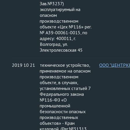
Зав.№3237)
эксплуатируемый на
опасном
производственном
объекте «Цех №116» рег.
№ А39-00061-0015, по
адресу: 400011, г.
Волгоград, ул.
Электролесовская 45
2019 10 21
техническое устройство,
ООО "ЦЕНТРК
применяемое на опасном
производственном
объекте, в случаях,
установленных статьей 7
Федерального закона
№116-ФЗ «О
промышленной
безопасности опасных
производственных
объектов» - Кран
козловой, (Рег.№31313,