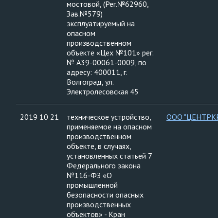
мостовой, (Рег.№62960,
Зав.№579)
эксплуатируемый на
опасном
производственном
объекте «Цех №101» рег.
№ А39-00061-0009, по
адресу: 400011, г.
Волгоград, ул.
Электролесовская 45
2019 10 21
техническое устройство,
ООО "ЦЕНТРК
применяемое на опасном
производственном
объекте, в случаях,
установленных статьей 7
Федерального закона
№116-ФЗ «О
промышленной
безопасности опасных
производственных
объектов» - Кран