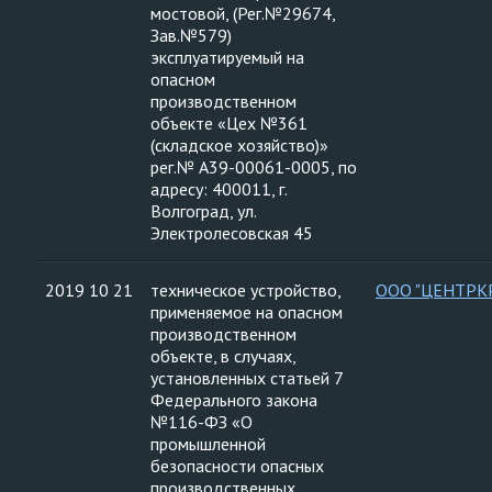
мостовой, (Рег.№29674,
Зав.№579)
эксплуатируемый на
опасном
производственном
объекте «Цех №361
(складское хозяйство)»
рег.№ А39-00061-0005, по
адресу: 400011, г.
Волгоград, ул.
Электролесовская 45
2019 10 21
техническое устройство,
ООО "ЦЕНТРК
применяемое на опасном
производственном
объекте, в случаях,
установленных статьей 7
Федерального закона
№116-ФЗ «О
промышленной
безопасности опасных
производственных