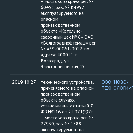
– мостового крана рег. №
60455, зав. № К4992
эксплуатируемого на
опасном
производственном
объекте «Котельно-
сварочный цех № 6» ОАО
«Волгограднефтемаш» рег.
№ А39-00061-0012, по
адресу: 400011, г.
Волгоград, ул.
Электролесовская,45
2019 10 27
технического устройства,
ООО "НОВО-
применяемого на опасном
ТЕХНОЛОГИИ"
производственном
объекте случаях,
установленных статьей 7
ФЗ №116 от 21.07.1997г.
– мостового крана рег. №
27930, зав. № 1388
эксплуатируемого на