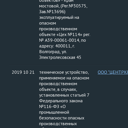
объектов» - Кран
мостовой, (Рег.№30575,
Зав.№13696)
эксплуатируемый на
опасном
производственном
объекте «Цех №114» рег.
№ А39-00061-0014, по
адресу: 400011, г.
Волгоград, ул.
Электролесовская 45
2019 10 21
техническое устройство,
ООО "ЦЕНТРК
применяемое на опасном
производственном
объекте, в случаях,
установленных статьей 7
Федерального закона
№116-ФЗ «О
промышленной
безопасности опасных
производственных