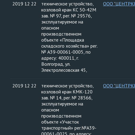
2019 12 22
техническое устройство,
ООО "ЦЕНТРК
козловой кран КС 50-42М
зав. № 97, рег. № 29576,
эксплуатируемое на
опасном
производственном
объекте «Площадка
складского хозяйства» рег.
№ А39-00061-0005, по
адресу: 400011, г.
Волгоград, ул.
Электролесовская 45,
2019 12 22
техническое устройство,
ООО "ЦЕНТРК
козловой кран КМК-120
зав. № 14, рег. № 28566,
эксплуатируемое на
опасном
производственном
объекте «Участок
транспортный» рег.№А39-
00061-0025, по адресу: