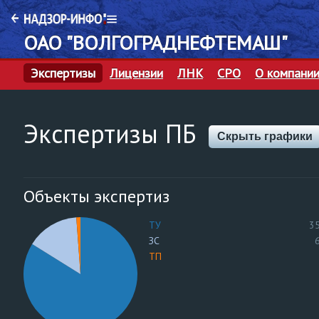
ОАО "ВОЛГОГРАДНЕФТЕМАШ"
Экспертизы
Лицензии
ЛНК
СРО
О компани
Экспертизы ПБ
Скрыть графики
Объекты экспертиз
ТУ
3
ЗС
ТП