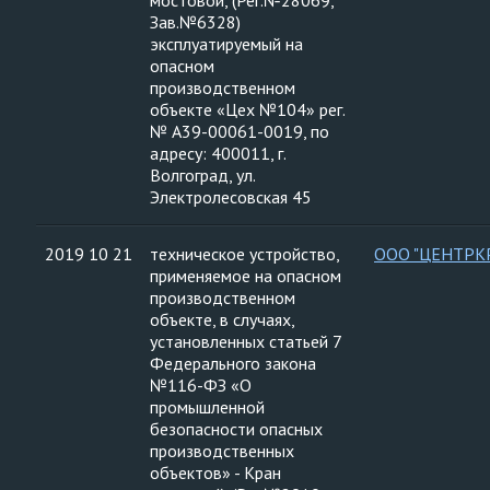
мостовой, (Рег.№28069,
Зав.№6328)
эксплуатируемый на
опасном
производственном
объекте «Цех №104» рег.
№ А39-00061-0019, по
адресу: 400011, г.
Волгоград, ул.
Электролесовская 45
2019 10 21
техническое устройство,
ООО "ЦЕНТРК
применяемое на опасном
производственном
объекте, в случаях,
установленных статьей 7
Федерального закона
№116-ФЗ «О
промышленной
безопасности опасных
производственных
объектов» - Кран