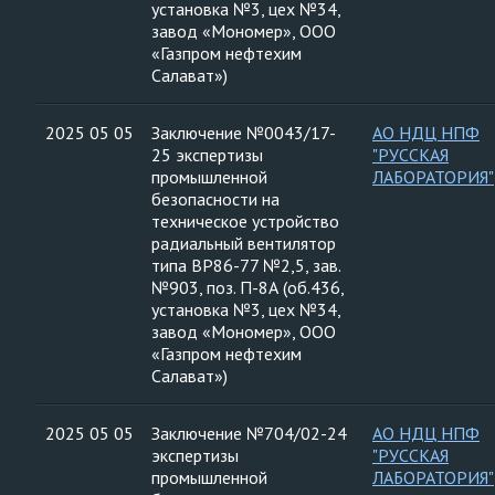
установка №3, цех №34,
завод «Мономер», ООО
«Газпром нефтехим
Салават»)
2025 05 05
Заключение №0043/17-
АО НДЦ НПФ
25 экспертизы
"РУССКАЯ
промышленной
ЛАБОРАТОРИЯ"
безопасности на
техническое устройство
радиальный вентилятор
типа ВР86-77 №2,5, зав.
№903, поз. П-8А (об.436,
установка №3, цех №34,
завод «Мономер», ООО
«Газпром нефтехим
Салават»)
2025 05 05
Заключение №704/02-24
АО НДЦ НПФ
экспертизы
"РУССКАЯ
промышленной
ЛАБОРАТОРИЯ"