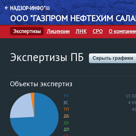
ООО "ГАЗПРОМ НЕФТЕХИМ САЛА
Экспертизы
Лицензии
ЛНК
СРО
О компани
Экспертизы ПБ
Скрыть графики
Объекты экспертиз
ТУ
13 0
ЗС
4 0
ТП
4
ДБ
ДК
ДЛ