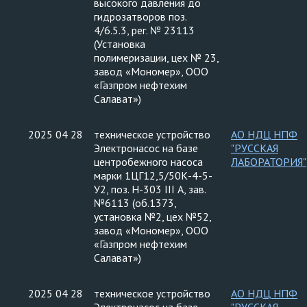
высокого давления до
гидрозатворов поз.
4/6.5.3, рег. № 23113
(Установка
полимеризации, цех № 23,
завод «Мономер», ООО
«Газпром нефтехим
Салават»)
2025 04 28
техническое устройство
АО НДЦ НПФ
Электронасос на базе
"РУССКАЯ
центробежного насоса
ЛАБОРАТОРИЯ"
марки 1ЦГ12,5/50К-4-5-
У2, поз. Н-303 III А, зав.
№6113 (об.1373,
установка №2, цех №52,
завод «Мономер», ООО
«Газпром нефтехим
Салават»)
2025 04 28
техническое устройство
АО НДЦ НПФ