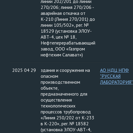
линии 202/201 до линии
270/206; линия 270/206 -
аварийная откачка от
К-210 (Линия 270/201) до
линии 105/502», рег. №
18529 (установка ЭЛОУ-
АВТ-4, цех № 18,
Нефтеперерабатывающий
завод, ООО «Газпром
нефтехим Салават»)
2025 04 29
здания и сооружения на
АО НДЦ НПФ
опасном
"РУССКАЯ
производственном
ЛАБОРАТОРИЯ"
объекте,
предназначенного для
осуществления
технологических
процессов трубопровод
«Линия 250/202 от К-233
в К-220», рег. № 18582
(установка ЭЛОУ-АВТ-4,