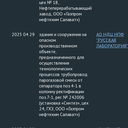
цех № 18,
Нефтеперерабатывающий
завод, ООО «Газпром
нефтехим Салават»)
2025 04 29
здания и сооружения на
АО НДЦ НПФ
опасном
"РУССКАЯ
производственном
ЛАБОРАТОРИЯ"
объекте,
предназначенного для
осуществления
технологических
процессов трубопровод
парогазовой смеси от
сепаратора поз.4-1 в
колонну ректификации
поз.7-1, рег. № 242006
(установка «Синтез», цех
24, ГХЗ, ООО «Газпром
нефтехим Салават»)