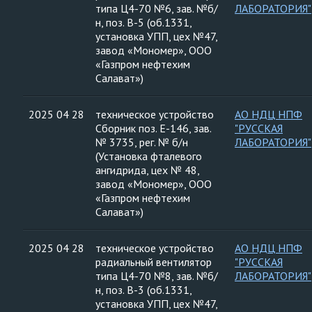
типа Ц4-70 №6, зав. №б/
ЛАБОРАТОРИЯ"
н, поз. В-5 (об.1331,
установка УПП, цех №47,
завод «Мономер», ООО
«Газпром нефтехим
Салават»)
2025 04 28
техническое устройство
АО НДЦ НПФ
Сборник поз. Е-146, зав.
"РУССКАЯ
№ 3735, рег. № б/н
ЛАБОРАТОРИЯ"
(Установка фталевого
ангидрида, цех № 48,
завод «Мономер», ООО
«Газпром нефтехим
Салават»)
2025 04 28
техническое устройство
АО НДЦ НПФ
радиальный вентилятор
"РУССКАЯ
типа Ц4-70 №8, зав. №б/
ЛАБОРАТОРИЯ"
н, поз. В-3 (об.1331,
установка УПП, цех №47,