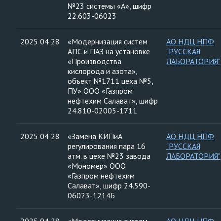
№23 системы «А», шифр
22.603-06023
2025 04 28
«Модернизация систем
АО НДЦ НПФ
АПС и ПАЗ на установке
"РУССКАЯ
«Производства
ЛАБОРАТОРИЯ"
кислорода и азота»,
объект №1711 цеха №5,
ПУ» ООО «Газпром
нефтехим Салават», шифр
24.810-02005-1711
2025 04 28
«Замена КИПиА
АО НДЦ НПФ
регулирования пара 16
"РУССКАЯ
атм. в цехе №23 завода
ЛАБОРАТОРИЯ"
«Мономер» ООО
«Газпром нефтехим
Салават», шифр 24.590-
06023-1214Б