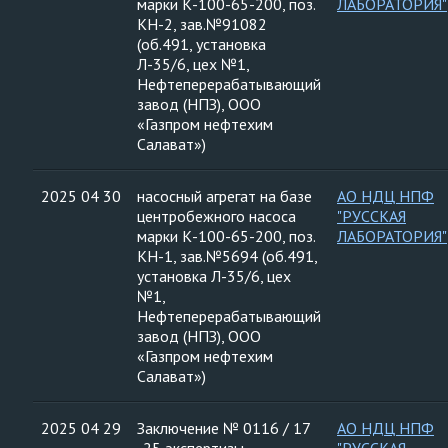
марки К-100-65-200, поз.
ЛАБОРАТОРИЯ"
КН-2, зав.№91082
(об.491, установка
Л-35/6, цех №1,
Нефтеперерабатывающий
завод (НПЗ), ООО
«Газпром нефтехим
Салават»)
2025 04 30
насосный агрегат на базе
АО НДЦ НПФ
центробежного насоса
"РУССКАЯ
марки К-100-65-200, поз.
ЛАБОРАТОРИЯ"
КН-1, зав.№5694 (об.491,
установка Л-35/6, цех
№1,
Нефтеперерабатывающий
завод (НПЗ), ООО
«Газпром нефтехим
Салават»)
2025 04 29
Заключение № 0116 / 17
АО НДЦ НПФ