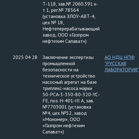
Т-118, зав.№ 2060.391 к-
т 1, рег.№ 78564
(установка ЭЛОУ-АВТ-4,
цех № 18,
Нефтеперерабатывающий
завод, ООО «Газпром
нефтехим Салават»)
2025 04 28
Заключение экспертизы
АО НДЦ НПФ
промышленной
"РУССКАЯ
безопасности на
ЛАБОРАТОРИЯ"
техническое устройство
насосный агрегат на базе
триплекс-насоса марки
50-PCA-3-350-80-320-YC-
FE, поз. Н-401-III А, зав.
№7703001 (установка
№4, цех №52, завод
«Мономер», ООО
«Газпром нефтехим
Салават»)