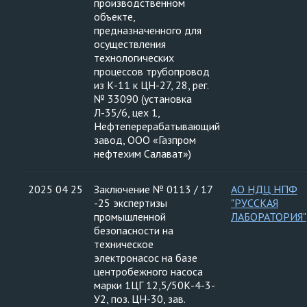
производственном
объекте,
предназначенного для
осуществления
технологических
процессов трубопровод
из К-11 к ЦН-27, 28, рег.
№ 33090 (установка
Л-35/6, цех 1,
Нефтеперерабатывающий
завод, ООО «Газпром
нефтехим Салават»)
2025 04 25
Заключение № 0113 / 17
АО НДЦ НПФ
-25 экспертизы
"РУССКАЯ
промышленной
ЛАБОРАТОРИЯ"
безопасности на
техническое
электронасос на базе
центробежного насоса
марки 1ЦГ 12,5/50К-4-3-
У2, поз. ЦН-30, зав.