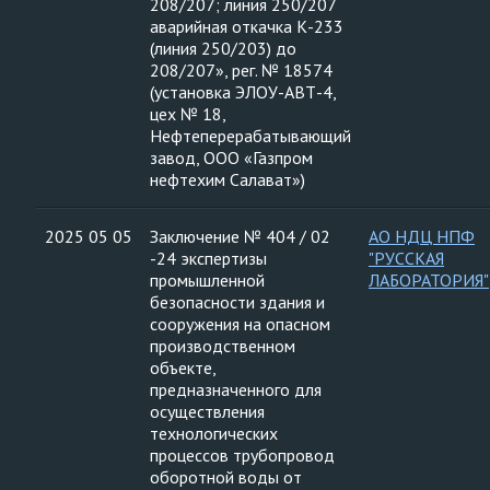
208/207; линия 250/207
аварийная откачка К-233
(линия 250/203) до
208/207», рег. № 18574
(установка ЭЛОУ-АВТ-4,
цех № 18,
Нефтеперерабатывающий
завод, ООО «Газпром
нефтехим Салават»)
2025 05 05
Заключение № 404 / 02
АО НДЦ НПФ
-24 экспертизы
"РУССКАЯ
промышленной
ЛАБОРАТОРИЯ"
безопасности здания и
сооружения на опасном
производственном
объекте,
предназначенного для
осуществления
технологических
процессов трубопровод
оборотной воды от