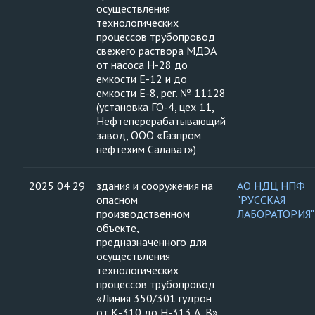
осуществления
технологических
процессов трубопровод
свежего раствора МДЭА
от насоса Н-28 до
емкости Е-12 и до
емкости Е-8, рег. № 11128
(установка ГО-4, цех 11,
Нефтеперерабатывающий
завод, ООО «Газпром
нефтехим Салават»)
2025 04 29
здания и сооружения на
АО НДЦ НПФ
опасном
"РУССКАЯ
производственном
ЛАБОРАТОРИЯ"
объекте,
предназначенного для
осуществления
технологических
процессов трубопровод
«Линия 350/301 гудрон
от К-310 до Н-313 А, В»,