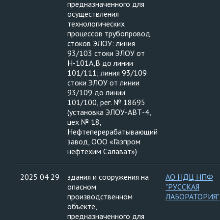
предназначенного для
осуществления
технологических
процессов трубопровод
стоков ЭЛОУ: линия
93/103 стоки ЭЛОУ от
Н-101А,В до линии
101/111; линия 93/109
стоки ЭЛОУ от линии
93/109 до линии
101/100, рег. № 18695
(установка ЭЛОУ-АВТ-4,
цех № 18,
Нефтеперерабатывающий
завод, ООО «Газпром
нефтехим Салават»)
2025 04 29
здания и сооружения на
АО НДЦ НПФ
опасном
"РУССКАЯ
производственном
ЛАБОРАТОРИЯ"
объекте,
предназначенного для