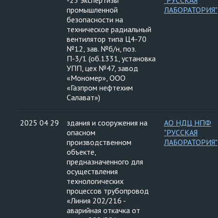
-25 экспертизы
"РУССКАЯ
промышленной
ЛАБОРАТОРИЯ"
безопасности на
техническое радиальный
вентилятор типа Ц4-70
№12, зав. №б/н, поз.
П-3/1 (об.1331, установка
УПП, цех №47, завод
«Мономер», ООО
«Газпром нефтехим
Салават»)
2025 04 29
здания и сооружения на
АО НДЦ НПФ
опасном
"РУССКАЯ
производственном
ЛАБОРАТОРИЯ"
объекте,
предназначенного для
осуществления
технологических
процессов трубопровод
«Линия 202/216 -
аварийная откачка от