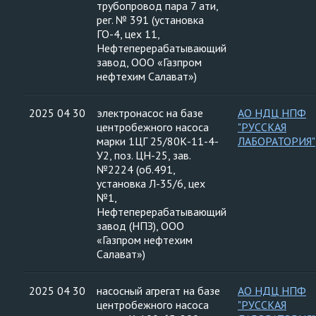
трубопровод пара 7 ати,
рег. № 391 (установка
ГО-4, цех 11,
Нефтеперерабатывающий
завод, ООО «Газпром
нефтехим Салават»)
2025 04 30
электронасос на базе
АО НДЦ НПФ
центробежного насоса
"РУССКАЯ
марки 1ЦГ 25/80К-11-4-
ЛАБОРАТОРИЯ"
У2, поз. ЦН-25, зав.
№2224 (об.491,
установка Л-35/6, цех
№1,
Нефтеперерабатывающий
завод (НПЗ), ООО
«Газпром нефтехим
Салават»)
2025 04 30
насосный агрегат на базе
АО НДЦ НПФ
центробежного насоса
"РУССКАЯ