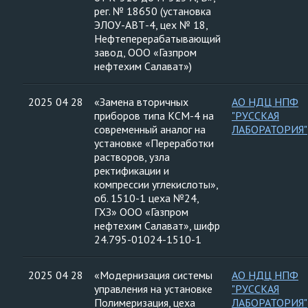
рег. № 18650 (установка
ЭЛОУ-АВТ-4, цех № 18,
Нефтеперерабатывающий
завод, ООО «Газпром
нефтехим Салават»)
2025 04 28
«Замена вторичных
АО НДЦ НПФ
приборов типа КСМ-4 на
"РУССКАЯ
современный аналог на
ЛАБОРАТОРИЯ"
установке «Переработки
растворов, узла
ректификации и
компрессии углекислоты»,
об. 1510-1 цеха №24,
ГХЗ» ООО «Газпром
нефтехим Салават», шифр
24.795-01024-1510-1
2025 04 28
«Модернизация системы
АО НДЦ НПФ
управления на установке
"РУССКАЯ
Полимеризация, цеха
ЛАБОРАТОРИЯ"