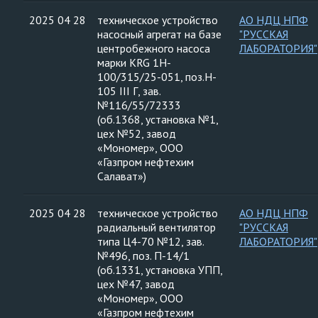
2025 04 28
техническое устройство
АО НДЦ НПФ
насосный агрегат на базе
"РУССКАЯ
центробежного насоса
ЛАБОРАТОРИЯ"
марки KRG 1H-
100/315/25-051, поз.H-
105 III Г, зав.
№116/55/72333
(об.1368, установка №1,
цех №52, завод
«Мономер», ООО
«Газпром нефтехим
Салават»)
2025 04 28
техническое устройство
АО НДЦ НПФ
радиальный вентилятор
"РУССКАЯ
типа Ц4-70 №12, зав.
ЛАБОРАТОРИЯ"
№496, поз. П-14/1
(об.1331, установка УПП,
цех №47, завод
«Мономер», ООО
«Газпром нефтехим