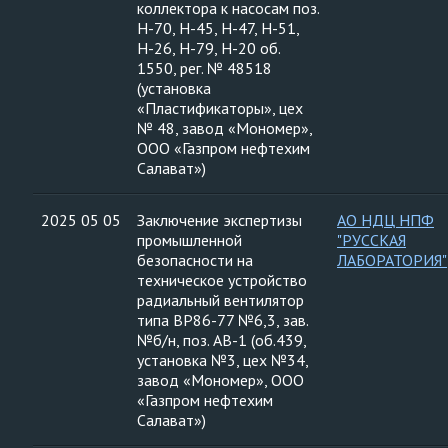
коллектора к насосам поз.
Н-70, Н-45, Н-47, Н-51,
Н-26, Н-79, Н-20 об.
1550, рег. № 48518
(установка
«Пластификаторы», цех
№ 48, завод «Мономер»,
ООО «Газпром нефтехим
Салават»)
2025 05 05
Заключение экспертизы
АО НДЦ НПФ
промышленной
"РУССКАЯ
безопасности на
ЛАБОРАТОРИЯ"
техническое устройство
радиальный вентилятор
типа ВР86-77 №6,3, зав.
№б/н, поз. АВ-1 (об.439,
установка №3, цех №34,
завод «Мономер», ООО
«Газпром нефтехим
Салават»)