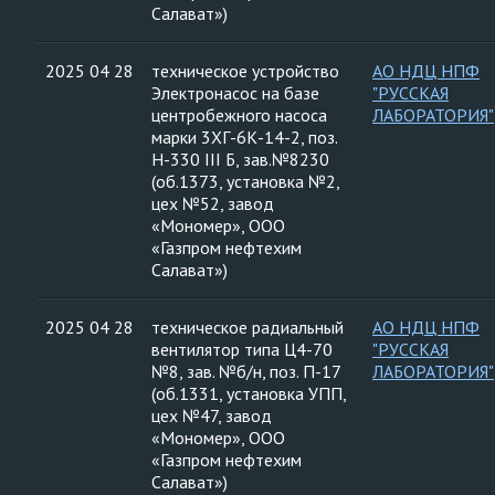
Салават»)
2025 04 28
техническое устройство
АО НДЦ НПФ
Электронасос на базе
"РУССКАЯ
центробежного насоса
ЛАБОРАТОРИЯ"
марки 3ХГ-6К-14-2, поз.
Н-330 III Б, зав.№8230
(об.1373, установка №2,
цех №52, завод
«Мономер», ООО
«Газпром нефтехим
Салават»)
2025 04 28
техническое радиальный
АО НДЦ НПФ
вентилятор типа Ц4-70
"РУССКАЯ
№8, зав. №б/н, поз. П-17
ЛАБОРАТОРИЯ"
(об.1331, установка УПП,
цех №47, завод
«Мономер», ООО
«Газпром нефтехим
Салават»)