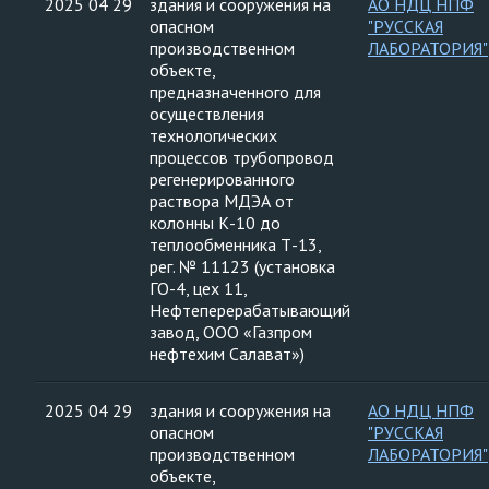
2025 04 29
здания и сооружения на
АО НДЦ НПФ
опасном
"РУССКАЯ
производственном
ЛАБОРАТОРИЯ"
объекте,
предназначенного для
осуществления
технологических
процессов трубопровод
регенерированного
раствора МДЭА от
колонны К-10 до
теплообменника Т-13,
рег. № 11123 (установка
ГО-4, цех 11,
Нефтеперерабатывающий
завод, ООО «Газпром
нефтехим Салават»)
2025 04 29
здания и сооружения на
АО НДЦ НПФ
опасном
"РУССКАЯ
производственном
ЛАБОРАТОРИЯ"
объекте,