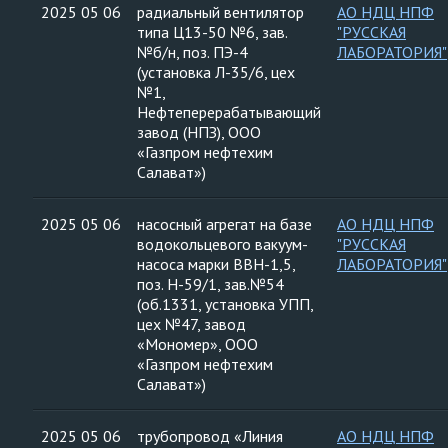
2025 05 06
радиальный вентилятор
АО НДЦ НПФ
типа Ц13-50 №6, зав.
"РУССКАЯ
№б/н, поз. ПЭ-4
ЛАБОРАТОРИЯ"
(установка Л-35/6, цех
№1,
Нефтеперерабатывающий
завод (НПЗ), ООО
«Газпром нефтехим
Салават»)
2025 05 06
насосный агрегат на базе
АО НДЦ НПФ
водокольцевого вакуум-
"РУССКАЯ
насоса марки ВВН-1,5,
ЛАБОРАТОРИЯ"
поз. Н-59/1, зав.№54
(об.1331, установка УПП,
цех №47, завод
«Мономер», ООО
«Газпром нефтехим
Салават»)
2025 05 06
трубопровод «Линия
АО НДЦ НПФ