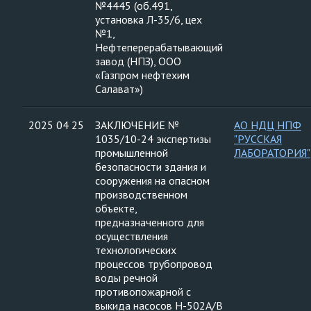
№4445 (об.491,
установка Л-35/6, цех
№1,
Нефтеперерабатывающий
завод (НПЗ), ООО
«Газпром нефтехим
Салават»)
2025 04 25
ЗАКЛЮЧЕНИЕ №
АО НДЦ НПФ
1035/10-24 экспертизы
"РУССКАЯ
промышленной
ЛАБОРАТОРИЯ"
безопасности здания и
сооружения на опасном
производственном
объекте,
предназначенного для
осуществления
технологических
процессов трубопровод
воды речной
противопожарной с
выкида насосов Н-502А/В