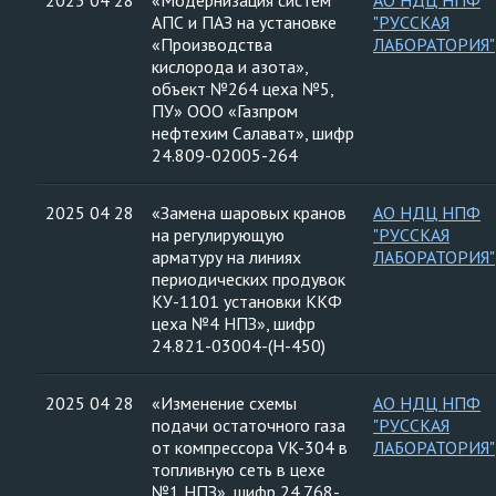
2025 04 28
«Модернизация систем
АО НДЦ НПФ
АПС и ПАЗ на установке
"РУССКАЯ
«Производства
ЛАБОРАТОРИЯ"
кислорода и азота»,
объект №264 цеха №5,
ПУ» ООО «Газпром
нефтехим Салават», шифр
24.809-02005-264
2025 04 28
«Замена шаровых кранов
АО НДЦ НПФ
на регулирующую
"РУССКАЯ
арматуру на линиях
ЛАБОРАТОРИЯ"
периодических продувок
КУ-1101 установки ККФ
цеха №4 НПЗ», шифр
24.821-03004-(Н-450)
2025 04 28
«Изменение схемы
АО НДЦ НПФ
подачи остаточного газа
"РУССКАЯ
от компрессора VK-304 в
ЛАБОРАТОРИЯ"
топливную сеть в цехе
№1 НПЗ», шифр 24.768-