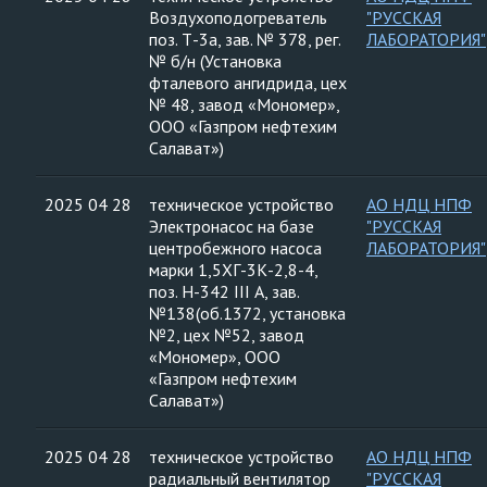
Воздухоподогреватель
"РУССКАЯ
поз. Т-3а, зав. № 378, рег.
ЛАБОРАТОРИЯ"
№ б/н (Установка
фталевого ангидрида, цех
№ 48, завод «Мономер»,
ООО «Газпром нефтехим
Салават»)
2025 04 28
техническое устройство
АО НДЦ НПФ
Электронасос на базе
"РУССКАЯ
центробежного насоса
ЛАБОРАТОРИЯ"
марки 1,5ХГ-3К-2,8-4,
поз. Н-342 III А, зав.
№138(об.1372, установка
№2, цех №52, завод
«Мономер», ООО
«Газпром нефтехим
Салават»)
2025 04 28
техническое устройство
АО НДЦ НПФ
радиальный вентилятор
"РУССКАЯ