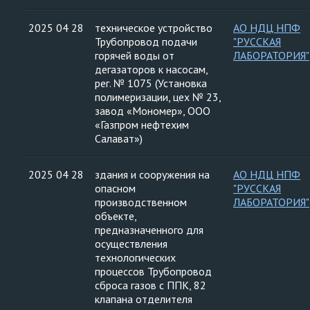
2025 04 28
техническое устройство
АО НДЦ НПФ
Трубопровод подачи
"РУССКАЯ
горячей воды от
ЛАБОРАТОРИЯ"
дегазаторов к насосам,
рег. № 1075 (Установка
полимеризации, цех № 23,
завод «Мономер», ООО
«Газпром нефтехим
Салават»)
2025 04 28
здания и сооружения на
АО НДЦ НПФ
опасном
"РУССКАЯ
производственном
ЛАБОРАТОРИЯ"
объекте,
предназначенного для
осуществления
технологических
процессов Трубопровод
сброса газов с ППК, 82
клапана отделителя