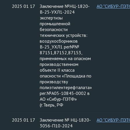
2025 01 17
Заключение №НЦ-1820-
АО "СИБУР-ПЭТ
В-25-УХЛ1-2024
экспертизы
промышленной
безопасности
технических устройств:
воздухосборников
В-25_УХЛ1 рег№№
87151,87152,87153,
применяемых на опасном
производственном
объекте II класса
опасности «Площадка по
производству
полиэтилентерефталата»
рег.№А05-10845-0002 в
АО «Сибур-ПЭТФ»
(г.Тверь, РФ
2025 01 17
Заключение № НЦ-1820-
АО "СИБУР-ПЭТ
3056-П10-2024