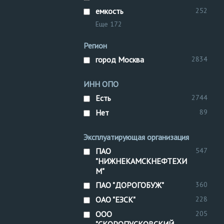
емкость
252
Еще 172
Регион
город Москва
2834
ИНН ОПО
Есть
2744
Нет
89
Эксплуатирующая организация
ПАО
547
"НИЖНЕКАМСКНЕФТЕХИ
М"
ПАО "ДОРОГОБУЖ"
360
ОАО "ЕЗСК"
228
ООО
205