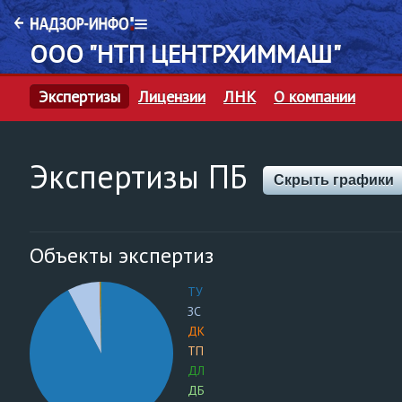
ООО "НТП ЦЕНТРХИММАШ"
Экспертизы
Лицензии
ЛНК
О компании
Экспертизы ПБ
Скрыть графики
Объекты экспертиз
ТУ
ЗС
ДК
ТП
ДЛ
ДБ