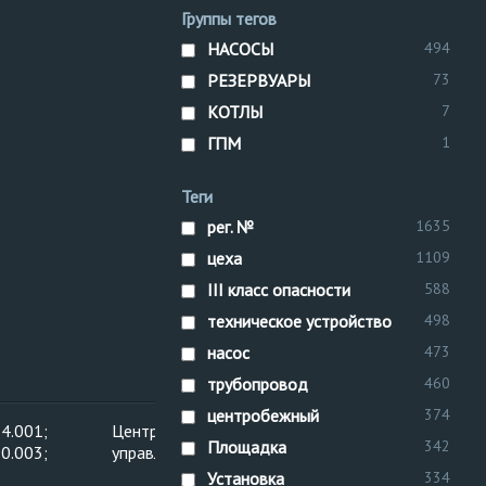
Группы тегов
НАСОСЫ
494
РЕЗЕРВУАРЫ
73
КОТЛЫ
7
ГПМ
1
Теги
рег. №
1635
цеха
1109
III класс опасности
588
техническое устройство
498
насос
473
трубопровод
460
центробежный
374
4.001;
Центральное
Площадка
342
0.003;
управление
Установка
334