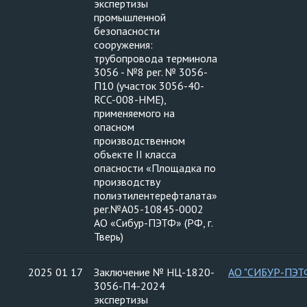
экспертизы
промышленной
безопасности
сооружения:
трубопровода терминола
3056 - №8 рег. № 3056-
П10 (участок 3056-40-
RCC-008-HMЕ),
применяемого на
опасном
производственном
объекте II класса
опасности «Площадка по
производству
полиэтилентерефталата»
рег.№А05-10845-0002
АО «Сибур-ПЭТФ» (РФ, г.
Тверь)
2025 01 17
Заключение № НЦ-1820-
АО "СИБУР-ПЭТ
3056-П4-2024
экспертизы