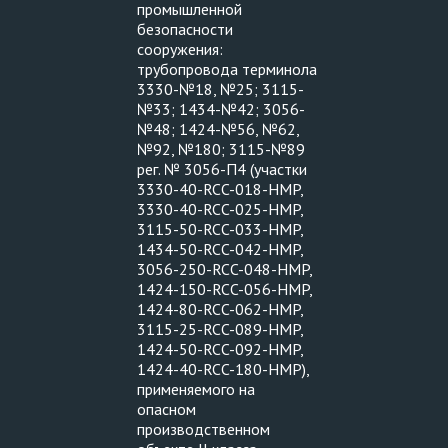
промышленной
безопасности
сооружения:
трубопровода терминола
3330-№18, №25; 3115-
№33; 1434-№42; 3056-
№48; 1424-№56, №62,
№92, №180; 3115-№89
рег. № 3056-П4 (участки
3330-40-RCC-018-HMP,
3330-40-RCC-025-HMP,
3115-50-RCC-033-HMP,
1434-50-RCC-042-HMP,
3056-250-RCC-048-HMP,
1424-150-RCC-056-HMP,
1424-80-RCC-062-HMP,
3115-25-RCC-089-HMP,
1424-50-RCC-092-HMP,
1424-40-RCC-180-HMP),
применяемого на
опасном
производственном