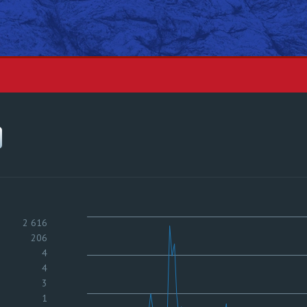
2 616
206
4
4
3
1