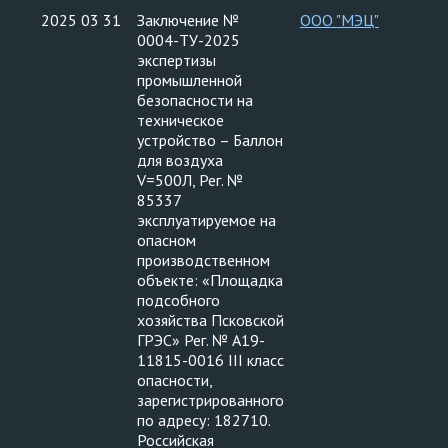
2025 03 31
Заключение №
ООО "МЭЦ"
0004-ТУ-2025
экспертизы
промышленной
безопасности на
техническое
устройство – Баллон
для воздуха
V=500Л, Рег. №
85337
эксплуатируемое на
опасном
производственном
объекте: «Площадка
подсобного
хозяйства Псковской
ГРЭС» Рег. № А19-
11815-0016 III класс
опасности,
зарегистрированного
по адресу: 182710.
Российская