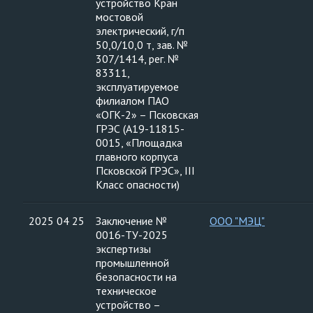
устройство Кран
мостовой
электрический, г/п
50,0/10,0 т, зав. №
307/1414, рег. №
83311,
эксплуатируемое
филиалом ПАО
«ОГК-2» – Псковская
ГРЭС (А19-11815-
0015, «Площадка
главного корпуса
Псковской ГРЭС», III
Класс опасности)
2025 04 25
Заключение №
ООО "МЭЦ"
0016-ТУ-2025
экспертизы
промышленной
безопасности на
техническое
устройство –