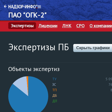
ПАО "ОГК-2"
Экспертизы
Лицензии
ЛНК
СРО
О компани
Экспертизы ПБ
Скрыть графики
Объекты экспертиз
ТУ
5 0
ЗС
7
ТП
ДБ
ДЛ