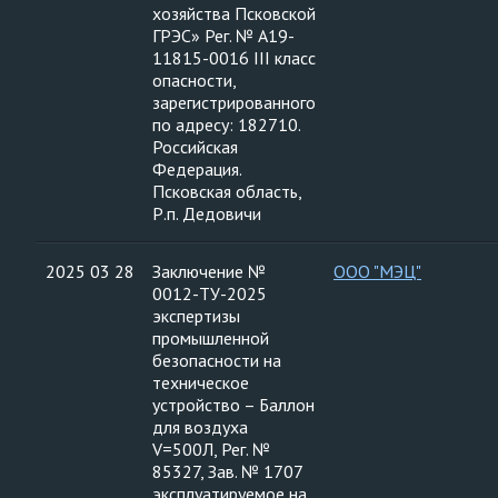
хозяйства Псковской
ГРЭС» Рег. № А19-
11815-0016 III класс
опасности,
зарегистрированного
по адресу: 182710.
Российская
Федерация.
Псковская область,
Р.п. Дедовичи
2025 03 28
Заключение №
ООО "МЭЦ"
0012-ТУ-2025
экспертизы
промышленной
безопасности на
техническое
устройство – Баллон
для воздуха
V=500Л, Рег. №
85327, Зав. № 1707
эксплуатируемое на