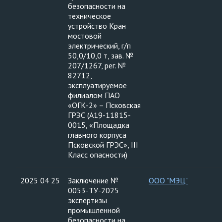
безопасности на
техническое
устройство Кран
мостовой
электрический, г/п
50,0/10,0 т, зав. №
207/1267, рег. №
82712,
эксплуатируемое
филиалом ПАО
«ОГК-2» – Псковская
ГРЭС (А19-11815-
0015, «Площадка
главного корпуса
Псковской ГРЭС», III
Класс опасности)
2025 04 25
Заключение №
ООО "МЭЦ"
0053-ТУ-2025
экспертизы
промышленной
безопасности на