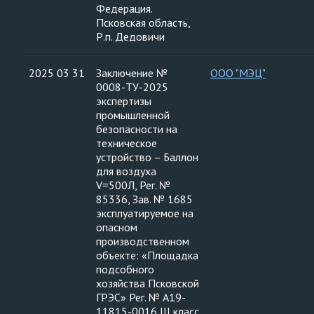
Федерация.
Псковская область,
Р.п. Дедовичи
2025 03 31
Заключение №
ООО "МЭЦ"
0008-ТУ-2025
экспертизы
промышленной
безопасности на
техническое
устройство – Баллон
для воздуха
V=500Л, Рег. №
85336, Зав. № 1685
эксплуатируемое на
опасном
производственном
объекте: «Площадка
подсобного
хозяйства Псковской
ГРЭС» Рег. № А19-
11815-0016 III класс