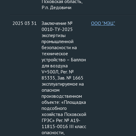
Псковская область,
Р.п. Дедовичи
2025 03 31
Заключение №
ООО "МЭЦ"
0010-ТУ-2025
экспертизы
промышленной
безопасности на
техническое
устройство – Баллон
для воздуха
V=500Л, Рег. №
85335, Зав. № 1665
эксплуатируемое на
опасном
производственном
объекте: «Площадка
подсобного
хозяйства Псковской
ГРЭС» Рег. № А19-
11815-0016 III класс
опасности,