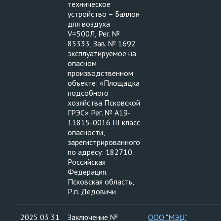
техническое
устройство – Баллон
для воздуха
V=500Л, Рег. №
85333, Зав. № 1692
эксплуатируемое на
опасном
производственном
объекте: «Площадка
подсобного
хозяйства Псковской
ГРЭС» Рег. № А19-
11815-0016 III класс
опасности,
зарегистрированного
по адресу: 182710.
Российская
Федерация.
Псковская область,
Р.п. Дедовичи
2025 03 31
Заключение №
ООО "МЭЦ"