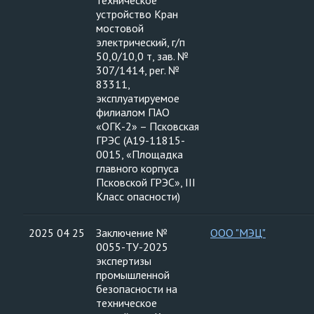
техническое
устройство Кран
мостовой
электрический, г/п
50,0/10,0 т, зав. №
307/1414, рег. №
83311,
эксплуатируемое
филиалом ПАО
«ОГК-2» – Псковская
ГРЭС (А19-11815-
0015, «Площадка
главного корпуса
Псковской ГРЭС», III
Класс опасности)
2025 04 25
Заключение №
ООО "МЭЦ"
0055-ТУ-2025
экспертизы
промышленной
безопасности на
техническое