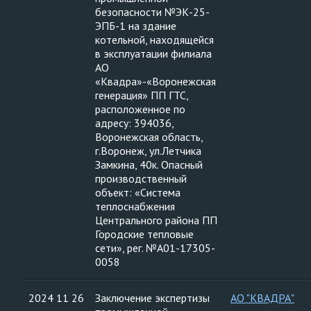
безопасности №ЭК-25-
ЭПБ-1 на здание
котельной, находящейся
в эксплуатации филиала
АО
«Квадра»-«Воронежская
генерация» ПП ГТС,
расположенное по
адресу: 394036,
Воронежская область,
г.Воронеж, ул.Летчика
Замкина, 40к. Опасный
производственный
объект: «Система
теплоснабжения
Центрального района ПП
Городские тепловые
сети», рег. №А01-17305-
0058
2024 11 26
Заключение экспертизы
АО "КВАДРА"