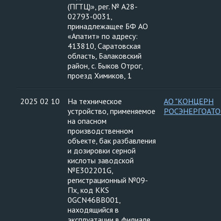
(ПГТЦ)», рег. № А28-
02793-0031,
принадлежащее БФ АО
«Апатит» по адресу:
413810, Саратовская
область, Балаковский
район, с. Быков Отрог,
проезд Химиков, 1
2025 02 10
На техническое
АО "КОНЦЕРН
устройство, применяемое
РОСЭНЕРГОАТО
на опасном
производственном
объекте, бак разбавления
и дозировки серной
кислоты заводской
№Е302201G,
регистрационный №09-
Пх, код KKS
0GCN46BB001,
находящийся в
эксплуатации в филиале