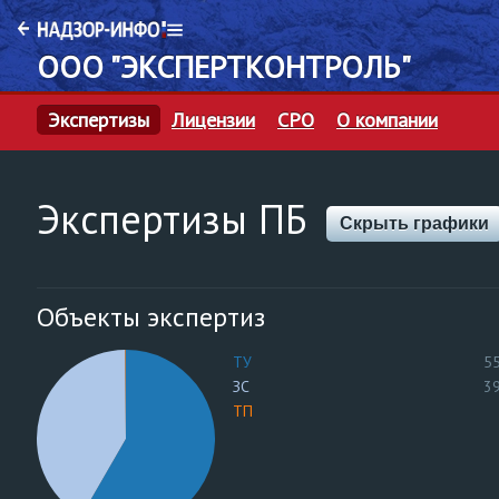
ООО "ЭКСПЕРТКОНТРОЛЬ"
Экспертизы
Лицензии
СРО
О компании
Экспертизы ПБ
Скрыть графики
Объекты экспертиз
ТУ
5
ЗС
3
ТП