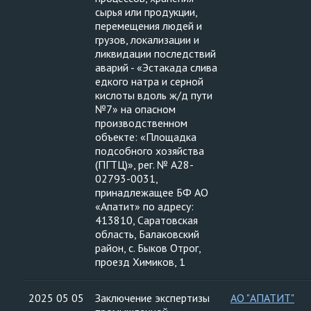
сырья или продукции,
перемещения людей и
грузов, локализации и
ликвидации последствий
аварий - «Эстакада слива
едкого натра и серной
кислоты вдоль ж/д пути
№7» на опасном
производственном
объекте: «Площадка
подсобного хозяйства
(ПГТЦ)», рег. № А28-
02793-0031,
принадлежащее БФ АО
«Апатит» по адресу:
413810, Саратовская
область, Балаковский
район, с. Быков Отрог,
проезд Химиков, 1
2025 05 05
Заключение экспертизы
АО "АПАТИТ"