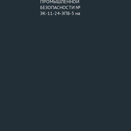
ПРОМЫШЛЕННОЙ
БЕЗОПАСНОСТИ №
ЭК-11-24-ЭПБ-5 на
здания и сооружения на
опасном
производственном
объекте,
Загрузить еще
предназначенные для
осуществления
технологических
процессов, хранения
сырья или продукции,
перемещения людей и
грузов, локализации и
ликвидации последствий
аварий – сооружение
эстакады №24 (4
участка): «ответвление
от западной части к.5.58
до участка эстакады
№24 вдоль а/дороги Б-Б,
ответвление от
западной части корпуса