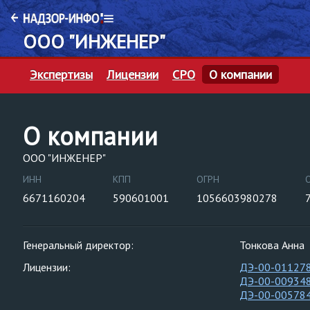
ООО "ИНЖЕНЕР"
Экспертизы
Лицензии
СРО
О компании
О компании
ООО "ИНЖЕНЕР"
ИНН
КПП
ОГРН
6671160204
590601001
1056603980278
Генеральный директор:
Тонкова Анна
Лицензии:
ДЭ-00-01127
ДЭ-00-00934
ДЭ-00-00578