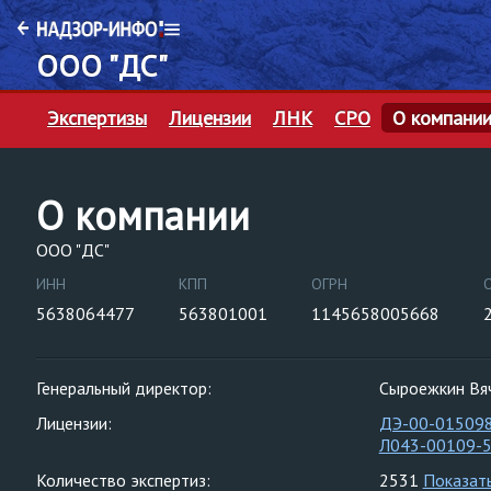
ООО "ДС"
Экспертизы
Лицензии
ЛНК
СРО
О компани
О компании
ООО "ДС"
ИНН
КПП
ОГРН
5638064477
563801001
1145658005668
Генеральный директор:
Сыроежкин Вя
Лицензии:
ДЭ-00-01509
Л043-00109-
Количество экспертиз:
2531
Показат