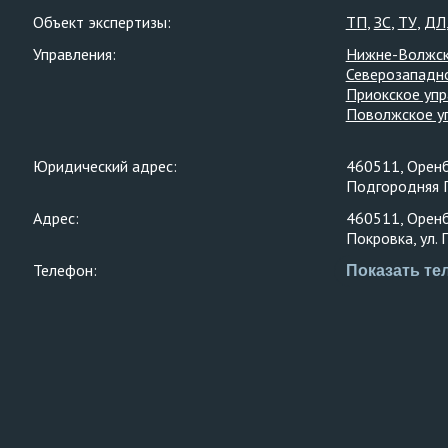
Объект экспертизы:
ТП
ЗС
ТУ
ДЛ
Управления:
Нижне-Волжск
Северозападн
Приокское упр
Поволжское у
Юридический адрес:
460511, Оренбу
Подгородняя П
Адрес:
460511, Оренбу
Покровка, ул. 
Телефон:
Показать те