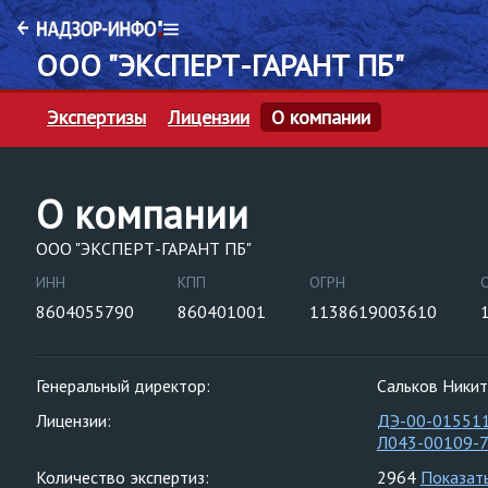
ООО "ЭКСПЕРТ-ГАРАНТ ПБ"
Экспертизы
Лицензии
О компании
О компании
ООО "ЭКСПЕРТ-ГАРАНТ ПБ"
ИНН
КПП
ОГРН
8604055790
860401001
1138619003610
Генеральный директор:
Сальков Ники
Лицензии:
ДЭ-00-01551
Л043-00109-
Количество экспертиз:
2964
Показат