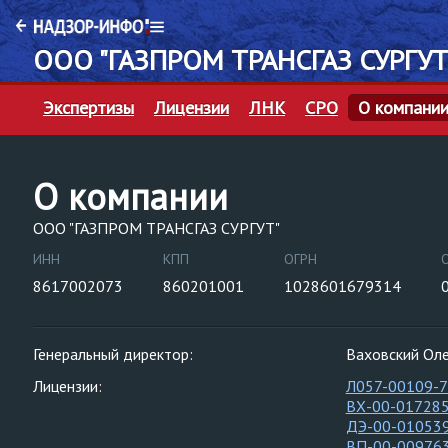
ООО "ГАЗПРОМ ТРАНСГАЗ СУРГУТ
Экспертизы
Лицензии
ЛНК
СРО
О компани
О компании
ООО "ГАЗПРОМ ТРАНСГАЗ СУРГУТ"
ИНН
КПП
ОГРН
8617002073
860201001
1028601679314
Генеральный директор:
Ваховский Оле
Лицензии:
Л057-00109-
ВХ-00-01728
ДЭ-00-01053
ВП-00-00976