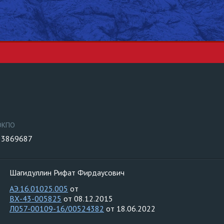
ОКПО
33869687
Шагидуллин Рифат Фирдаусович
АЭ.16.01025.005
от
ВХ-43-005825
от 08.12.2015
Л057-00109-16/00524382
от 18.06.2022