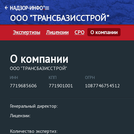
ООО "ТРАНСБАЗИССТРОЙ"
Экспертизы
Лицензии
СРО
О компании
О компании
ООО "ТРАНСБАЗИССТРОЙ"
ИНН
КПП
ОГРН
7719685606
771901001
1087746754512
Генеральный директор:
Лицензии:
Количество экспертиз: