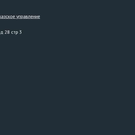
казское управление
 д 28 стр 3