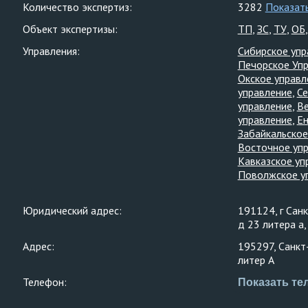
Количество экспертиз:
3282
Показат
Объект экспертизы:
ТП
ЗС
ТУ
ОБ
Управления:
Сибирское упр
Печорское Уп
Окское управл
управление
Се
управление
Ве
управление
Ен
Забайкальское
Восточное уп
Кавказское уп
Поволжское у
Юридический адрес:
191124, г Сан
д 23 литера а
Адрес:
195297, Санкт-
литер А
Телефон:
Показать те