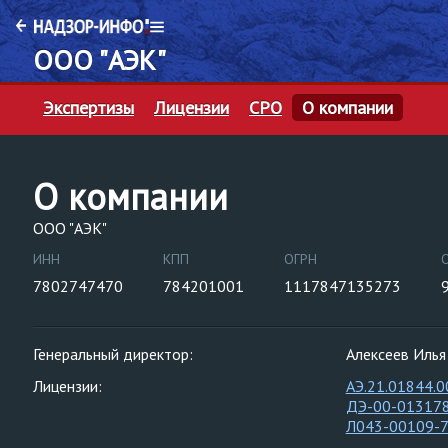
ООО "АЭК"
Экспертизы
Лицензии
СРО
О компании
О компании
ООО "АЭК"
ИНН
КПП
ОГРН
7802747470
784201001
1117847135273
Генеральный директор:
Алексеев Илья
Лицензии:
АЭ.21.01844.0
ДЭ-00-01317
Л043-00109-