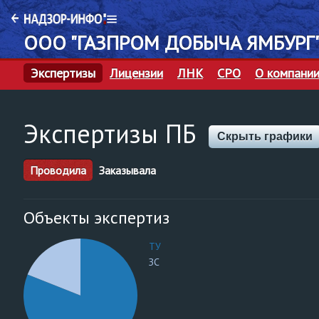
ООО "ГАЗПРОМ ДОБЫЧА ЯМБУРГ
Экспертизы
Лицензии
ЛНК
СРО
О компани
Экспертизы ПБ
Скрыть графики
Проводила
Заказывала
Объекты экспертиз
ТУ
ЗС