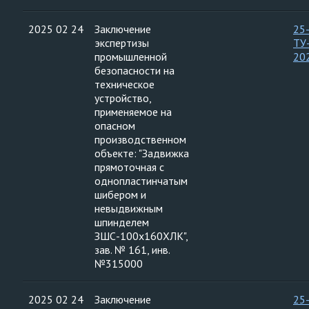
2025 02 24
Заключение
25
экспертизы
ТУ
промышленной
20
безопасности на
техническое
устройство,
применяемое на
опасном
производственном
объекте: "Задвижка
прямоточная с
однопластинчатым
шибером и
невыдвижным
шпинделем
ЗШС-100х160ХЛК",
зав. № 161, инв.
№315000
2025 02 24
Заключение
25