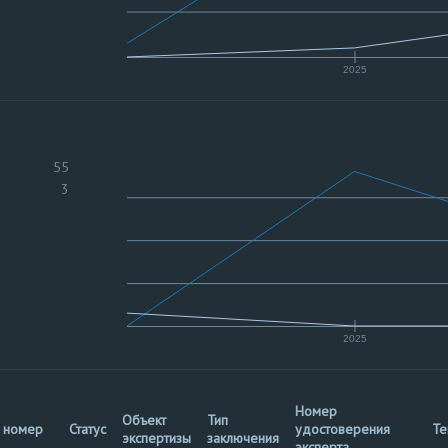
2025
55
3
2025
Номер
Объект
Тип
. номер
Статус
удостоверения
Те
экспертизы
заключения
эксперта