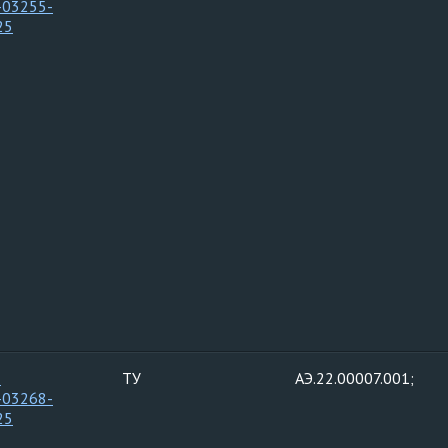
-03255-
25
-
ТУ
АЭ.22.00007.001;
-03268-
25