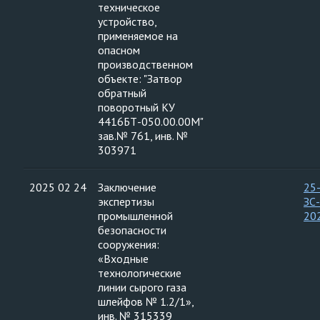
техническое
устройство,
применяемое на
опасном
производственном
объекте: "Затвор
обратный
поворотный КУ
4416БТ-050.00.00М"
зав.№ 761, инв. №
303971
2025 02 24
Заключение
25
экспертизы
ЗС
промышленной
20
безопасности
сооружения:
«Входные
технологические
линии сырого газа
шлейфов № 1.2/1»,
инв. № 315339