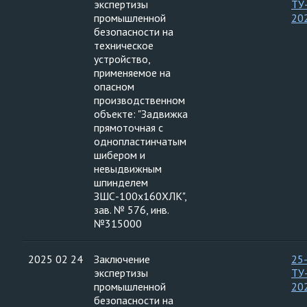
экспертизы
ТУ
промышленной
20
безопасности на
техническое
устройство,
применяемое на
опасном
производственном
объекте: "Задвижка
прямоточная с
однопластинчатым
шибером и
невыдвижным
шпинделем
ЗШС-100х160ХЛК",
зав. № 576, инв.
№315000
2025 02 24
Заключение
25
экспертизы
ТУ
промышленной
20
безопасности на