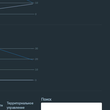
10
0
30
20
10
0
Поиск
Территориальное
ги
управление