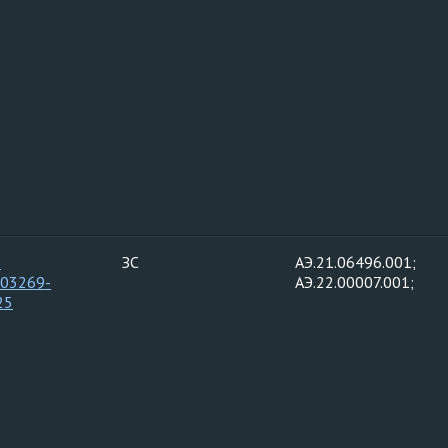
-
ЗС
АЭ.21.06496.001;
-03269-
АЭ.22.00007.001;
25