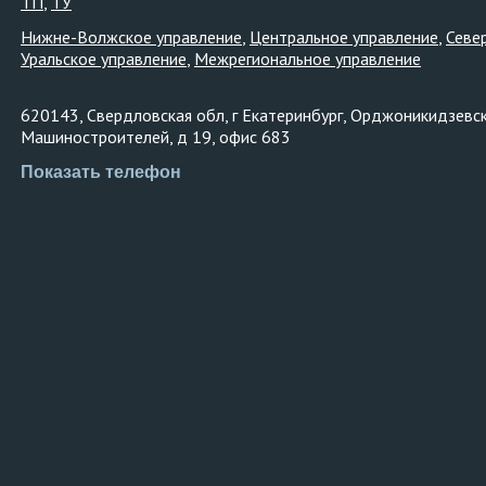
ТП
ТУ
Нижне-Волжское управление
Центральное управление
Севе
Уральское управление
Межрегиональное управление
620143, Свердловская обл, г Екатеринбург, Орджоникидзевски
Машиностроителей, д 19, офис 683
Показать телефон