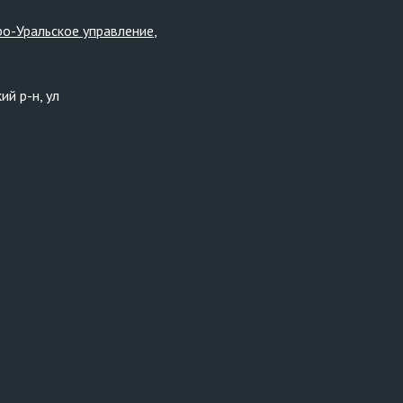
ро-Уральское управление
й р-н, ул