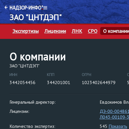
ЗАО "ЦНТДЭП"
Экспертизы
Лицензии
ЛНК
СРО
О компани
О компании
ЗАО "ЦНТДЭП"
ИНН
КПП
ОГРН
3442054456
344201001
1023402644979
Генеральный директор:
Евдокимов Вл
Лицензии:
ДЭ-00-00486
Л043-00109-
Количество экспертиз:
545
Показать