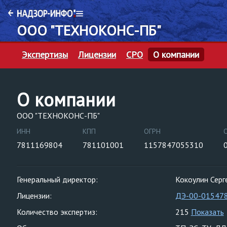
ООО "ТЕХНОКОНС-ПБ"
Экспертизы
Лицензии
СРО
О компании
О компании
ООО "ТЕХНОКОНС-ПБ"
ИНН
КПП
ОГРН
7811169804
781101001
1157847055310
Генеральный директор:
Кокоулин Серг
Лицензии:
ДЭ-00-01547
Количество экспертиз:
215
Показать