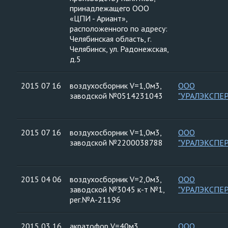
принадлежащего ООО
«ЦПИ - Ариант»,
расположенного по адресу:
Челябинская область, г.
Челябинск, ул. Радонежская,
д.5
2015 07 16
воздухосборник V=1,0м3,
ООО
заводской №0514231043
"УРАЛЭКСПЕ
2015 07 16
воздухосборник V=1,0м3,
ООО
заводской №2200038788
"УРАЛЭКСПЕ
2015 04 06
воздухосборник V=2,0м3,
ООО
заводской №3045 к-т №1,
"УРАЛЭКСПЕ
рег.№А-21196
2015 03 16
акратофор V=40м3,
ООО