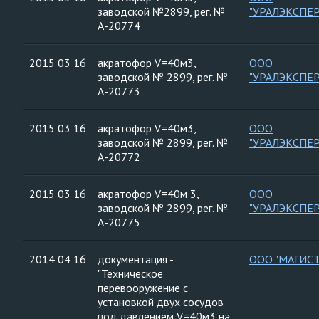
заводской №2899, рег. №
"УРАЛЭКСПЕ
А-20774
2015 03 16
акратофор V=40м3,
ООО
заводской № 2899, рег. №
"УРАЛЭКСПЕ
А-20773
2015 03 16
акратофор V=40м3,
ООО
заводской № 2899, рег. №
"УРАЛЭКСПЕ
А-20772
2015 03 16
акратофор V=40м 3,
ООО
заводской № 2899, рег. №
"УРАЛЭКСПЕ
А-20775
2014 04 16
документация -
ООО "МАГИСТ
"Техническое
перевооружение с
установкой двух сосудов
под давлением V=40м3 на