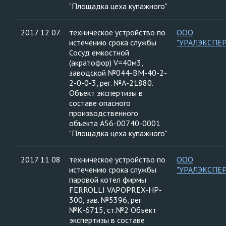
"Площадка цеха купажного"
2017 12 07
техническое устройство по
ООО
истечению срока службы
"УРАЛЭКСПЕ
Сосуд емкостной
(акратофор) V=40м3,
заводской №044-ВМ-40-2-
2-0-0-3, рег. №А-21880.
Объект экспертизы в
составе опасного
производственного
объекта А56-00740-0001
"Площадка цеха купажного"
2017 11 08
техническое устройство по
ООО
истечению срока службы
"УРАЛЭКСПЕ
паровой котел фирмы
FERROLLI VAPOPREX-HP-
300, зав. №5396, рег.
№К-6715, ст.№2 Объект
экспертизы в составе