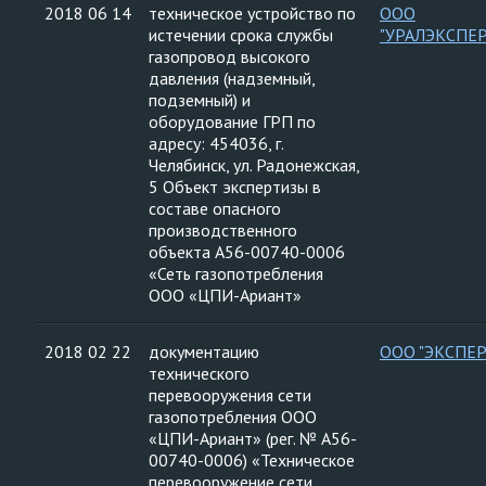
2018 06 14
техническое устройство по
ООО
истечении срока службы
"УРАЛЭКСПЕ
газопровод высокого
давления (надземный,
подземный) и
оборудование ГРП по
адресу: 454036, г.
Челябинск, ул. Радонежская,
5 Объект экспертизы в
составе опасного
производственного
объекта А56-00740-0006
«Сеть газопотребления
ООО «ЦПИ-Ариант»
2018 02 22
документацию
ООО "ЭКСПЕР
технического
перевооружения сети
газопотребления ООО
«ЦПИ-Ариант» (рег. № А56-
00740-0006) «Техническое
перевооружение сети