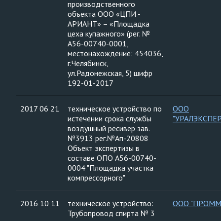
производственного
объекта ООО «ЦПИ -
АРИАНТ» – «Площадка
цеха купажного» (рег. №
А56-00740-0001,
местонахождение: 454036,
г.Челябинск,
ул.Радонежская, 5) шифр
192-01-2017
2017 06 21
техническое устройство по
ООО
истечении срока службы
"УРАЛЭКСПЕ
воздушный ресивер зав.
№3913 рег.№Ап-20808
Объект экспертизы в
составе ОПО А56-00740-
0004 "Площадка участка
компрессорного"
2016 10 11
техническое устройство:
ООО "ПРОММ
Трубопровод спирта № 3