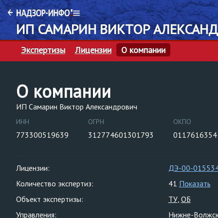
ИП САМАРИН ВИКТОР АЛЕКСАН
Экспертизы
Лицензии
О компании
О компании
ИП Самарин Виктор Александрович
ИНН
ОГРН
ОКПО
773300519639
312774601301793
0117616354
Лицензии:
ДЭ-00-01553
Количество экспертиз:
41
Показать
Объект экспертизы:
ТУ
ОБ
Управления:
Нижне-Волжск