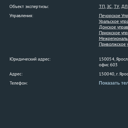
Объект экспертизы:
ТП
ЗС
ТУ
ДЛ
Управления:
Печорское Уп
Уральское упр
Донское упра
Приокское упр
Межрегиональ
Приволжское 
Юридический адрес:
150054, Яросла
офис 603
Адрес:
150040, г. Яро
Телефон:
Показать те