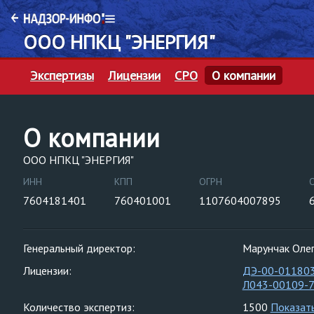
ООО НПКЦ "ЭНЕРГИЯ"
Экспертизы
Лицензии
СРО
О компании
О компании
ООО НПКЦ "ЭНЕРГИЯ"
ИНН
КПП
ОГРН
7604181401
760401001
1107604007895
Генеральный директор:
Марунчак Олег
Лицензии:
ДЭ-00-01180
Л043-00109-
Количество экспертиз:
1500
Показат