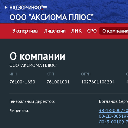
ООО "АКСИОМА ПЛЮС"
Экспертизы
Лицензии
ЛНК
СРО
О компани
О компании
ООО "АКСИОМА ПЛЮС"
ИНН
КПП
ОГРН
7610041650
761001001
1027601108204
Генеральный директор:
Богданов Серг
Лицензии:
ЭВ-18-00022
00-ДЭ-00319
Л043-00109-