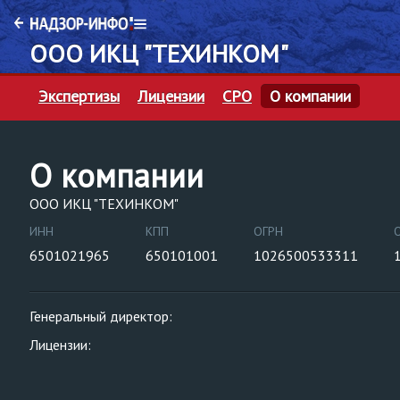
ООО ИКЦ "ТЕХИНКОМ"
Экспертизы
Лицензии
СРО
О компании
О компании
ООО ИКЦ "ТЕХИНКОМ"
ИНН
КПП
ОГРН
6501021965
650101001
1026500533311
Генеральный директор:
Лицензии: