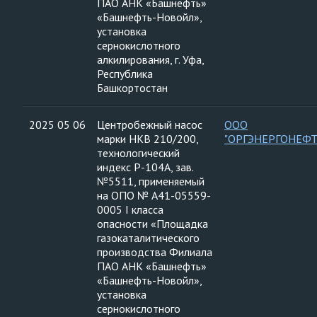
ПАО АНК «Башнефть»
«Башнефть-Новойл»,
установка
сернокислотного
алкилирования, г. Уфа,
Республика
Башкортостан
2025 05 06
Центробежный насос
ООО
марки НКВ 210/200,
"ОРГЭНЕРГОНЕФТ
технологический
индекс Р-104А, зав.
№5511, применяемый
на ОПО № А41-05559-
0005 I класса
опасности «Площадка
газокаталитического
производства Филиала
ПАО АНК «Башнефть»
«Башнефть-Новойл»,
установка
сернокислотного