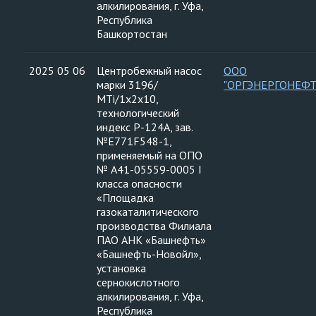
алкилирования, г. Уфа,
Республика
Башкортостан
2025 05 06
Центробежный насос
ООО
марки 3196/
"ОРГЭНЕРГОНЕФТ
МTi/1х2х10,
технологический
индекс Р-124А, зав.
№Е771F548-1,
применяемый на ОПО
№ А41-05559-0005 I
класса опасности
«Площадка
газокаталитического
производства Филиала
ПАО АНК «Башнефть»
«Башнефть-Новойл»,
установка
сернокислотного
алкилирования, г. Уфа,
Республика