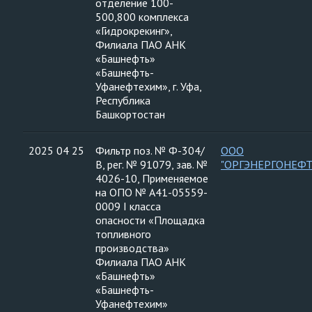
отделение 100-
500,800 комплекса
«Гидрокрекинг»,
Филиала ПАО АНК
«Башнефть»
«Башнефть-
Уфанефтехим», г. Уфа,
Республика
Башкортостан
2025 04 25
Фильтр поз. № Ф-304/
ООО
В, рег. № 91079, зав. №
"ОРГЭНЕРГОНЕФТ
4026-10, Применяемое
на ОПО № А41-05559-
0009 I класса
опасности «Площадка
топливного
производства»
Филиала ПАО АНК
«Башнефть»
«Башнефть-
Уфанефтехим»