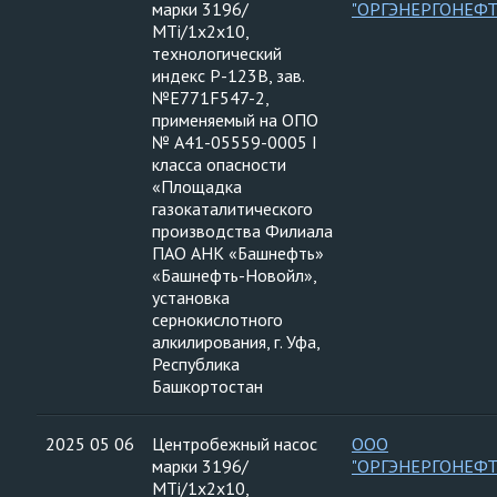
марки 3196/
"ОРГЭНЕРГОНЕФТ
МTi/1х2х10,
технологический
индекс Р-123В, зав.
№Е771F547-2,
применяемый на ОПО
№ А41-05559-0005 I
класса опасности
«Площадка
газокаталитического
производства Филиала
ПАО АНК «Башнефть»
«Башнефть-Новойл»,
установка
сернокислотного
алкилирования, г. Уфа,
Республика
Башкортостан
2025 05 06
Центробежный насос
ООО
марки 3196/
"ОРГЭНЕРГОНЕФТ
МTi/1х2х10,