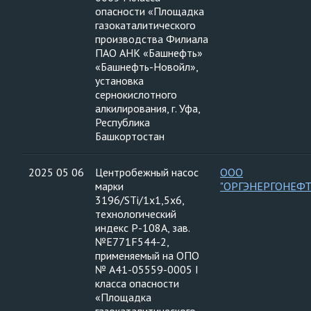
опасности «Площадка
газокаталитического
производства Филиала
ПАО АНК «Башнефть»
«Башнефть-Новойл»,
установка
сернокислотного
алкилирования, г. Уфа,
Республика
Башкортостан
2025 05 06
Центробежный насос
ООО
марки
"ОРГЭНЕРГОНЕФТ
3196/STi/1х1,5х6,
технологический
индекс Р-108А, зав.
№Е771F544-2,
применяемый на ОПО
№ А41-05559-0005 I
класса опасности
«Площадка