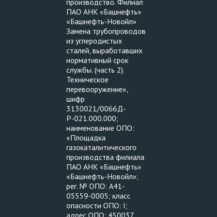
производство. Филиал
ПАО АНК «Башнефть»
«Башнефть-Новойл»
Замена трубопроводов
из углеродистых
сталей, выработавших
нормативный срок
службы. (часть 2).
Техническое
перевооружение»,
шифр
3130021/0066Д-
Р-021.000.000;
наименование ОПО:
«Площадка
газокаталитического
производства филиала
ПАО АНК «Башнефть»
«Башнефть-Новойл»;
рег. № ОПО: А41-
05559-0005; класс
опасности ОПО: I;
адрес ОПО: 450037,