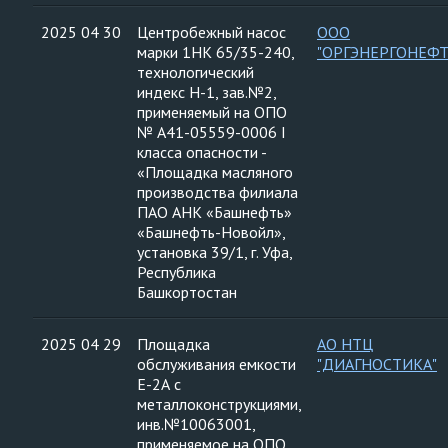
2025 04 30
Центробежный насос
ООО
марки 1НК 65/35-240,
"ОРГЭНЕРГОНЕФТ
технологический
индекс Н-1, зав.№2,
применяемый на ОПО
№ А41-05559-0006 I
класса опасности -
«Площадка масляного
производства филиала
ПАО АНК «Башнефть»
«Башнефть-Новойл»,
установка 39/1, г. Уфа,
Республика
Башкортостан
2025 04 29
Площадка
АО НТЦ
обслуживания емкости
"ДИАГНОСТИКА"
Е-2А с
металлоконструкциями,
инв.№10063001,
применяемое на ОПО