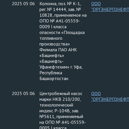
2025 05 06
Колонна, поз. № К-1,
ООО
рег. № 14444, зав. №
"ОРГЭНЕРГОНЕФТ
10828, применяемое на
ОПО № А41-05559-
0009 I класса
опасности «Площадка
топливного
производства»
Филиала ПАО АНК
«Башнефть»
«Башнефть-
Уфанефтехим» г. Уфа,
Республика
Башкортостан
2025 05 06
Центробежный насос
ООО
марки НКВ 210/200,
"ОРГЭНЕРГОНЕФТ
технологический
индекс Р-104В, зав.
№5611, применяемый
на ОПО № А41-05559-
0005 I класса