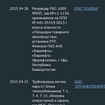
2025 04 28
Резервуар РВС-1000
ООО "ЭТАЛОН"
№893, зав.№ч-1-1136,
применяемое на ОПО
№ А41-05559-0013 I
класса опасности
«Площадка товарного
производства»,
установка РПГ,
Филиала ПАО АНК
«Башнефть»
«Башнефть-
Уфанефтехим», г. Уфа,
Республика
Башкортостан
2025 04 25
Трубопровод мятого
ООО
пара от блока
"ОРГЭНЕРГОНЕФТ
теплообменников Т-1,
Т-4, Т-15, обогрева
операторной и гаража,