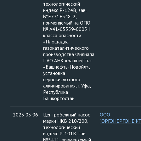
технологический
индекс Р-124В, зав.
№Е771F548-2,
применяемый на ОПО
№ А41-05559-0005 I
класса опасности
«Площадка
газокаталитического
производства Филиала
ПАО АНК «Башнефть»
«Башнефть-Новойл»,
установка
сернокислотного
алкилирования, г. Уфа,
Республика
Башкортостан
2025 05 06
Центробежный насос
ООО
марки НКВ 210/200,
"ОРГЭНЕРГОНЕФТ
технологический
индекс Р-101В, зав.
№5411, применяемый