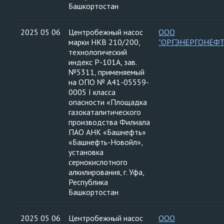
Башкортостан
2025 05 06
Центробежный насос
ООО
марки НКВ 210/200,
"ОРГЭНЕРГОНЕФТ
технологический
индекс Р-101А, зав.
№5311, применяемый
на ОПО № А41-05559-
0005 I класса
опасности «Площадка
газокаталитического
производства Филиала
ПАО АНК «Башнефть»
«Башнефть-Новойл»,
установка
сернокислотного
алкилирования, г. Уфа,
Республика
Башкортостан
2025 05 06
Центробежный насос
ООО