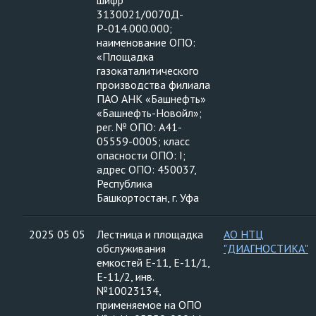
шифр
3130021/0070Д-
Р-014.000.000;
наименование ОПО:
«Площадка
газокаталитического
производства филиала
ПАО АНК «Башнефть»
«Башнефть-Новойл»;
рег. № ОПО: А41-
05559-0005; класс
опасности ОПО: I;
адрес ОПО: 450037,
Республика
Башкортостан, г. Уфа
2025 05 05
Лестница и площадка
АО НТЦ
обслуживания
"ДИАГНОСТИКА"
емкостей Е-11, Е-11/1,
Е-11/2, инв.
№10023134,
применяемое на ОПО