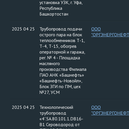
установка УЗК, г. Уфа,
Республика
Башкортостан
2025 04 25
Трубопровод подачи
ООО
острого пара на блок
"ОРГЭНЕРГОНЕФТ
теплообменников Т-1,
Т-4, Т-15, обогрев
операторной и гаража,
рег. № 4 - Площадка
масляного
производства Филиала
ПАО АНК «Башнефть»
«Башнефть-Новойл»,
Блок ЗГИ по ПМ, цех
№27, УСМ
2025 04 25
Технологический
ООО
трубопровод
"ОРГЭНЕРГОНЕФТ
«4”.SА.80.101.1.DВ16-
В1 Сероводород от