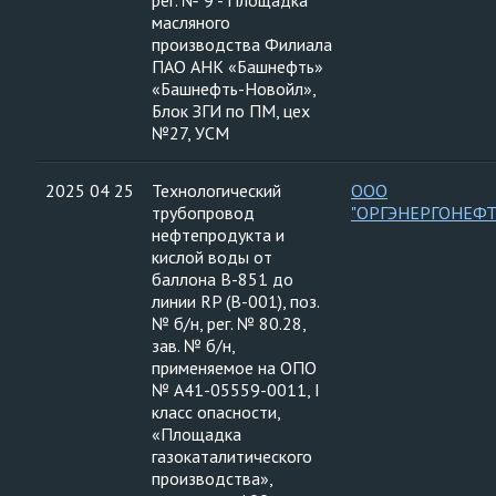
рег. № 9 - Площадка
масляного
производства Филиала
ПАО АНК «Башнефть»
«Башнефть-Новойл»,
Блок ЗГИ по ПМ, цех
№27, УСМ
2025 04 25
Технологический
ООО
трубопровод
"ОРГЭНЕРГОНЕФТ
нефтепродукта и
кислой воды от
баллона В-851 до
линии RP (В-001), поз.
№ б/н, рег. № 80.28,
зав. № б/н,
применяемое на ОПО
№ А41-05559-0011, I
класс опасности,
«Площадка
газокаталитического
производства»,