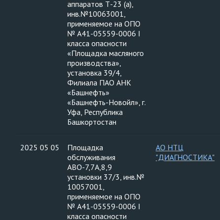
аппаратов Т-23 (а),
инв.№10063001,
применяемое на ОПО
№ А41-05559-0006 I
класса опасности
«Площадка масляного
производства»,
установка 39/4,
Филиала ПАО АНК
«Башнефть»
«Башнефть-Новойл», г.
Уфа, Республика
Башкортостан
2025 05 05
Площадка
АО НТЦ
обслуживания
"ДИАГНОСТИКА"
АВО-7,7А,8,9
установки 37/3, инв.№
10057001,
применяемое на ОПО
№ А41-05559-0006 I
класса опасности