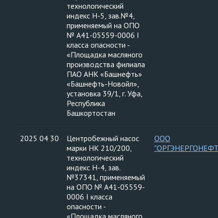
технологический
индекс Н-5, зав.№4,
применяемый на ОПО
№ А41-05559-0006 I
класса опасности -
«Площадка масляного
производства филиала
ПАО АНК «Башнефть»
«Башнефть-Новойл»,
установка 39/1, г. Уфа,
Республика
Башкортостан
2025 04 30
Центробежный насос
ООО
марки НК 210/200,
"ОРГЭНЕРГОНЕФТ
технологический
индекс Н-4, зав.
№37341, применяемый
на ОПО № А41-05559-
0006 I класса
опасности -
«Площадка масляного