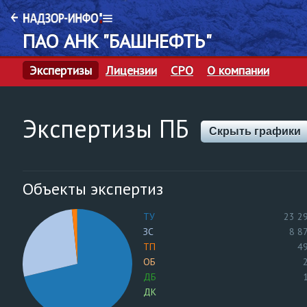
ПАО АНК "БАШНЕФТЬ"
Экспертизы
Лицензии
СРО
О компании
Экспертизы ПБ
Скрыть графики
Объекты экспертиз
ТУ
23 2
ЗС
8 8
ТП
4
ОБ
ДБ
ДК