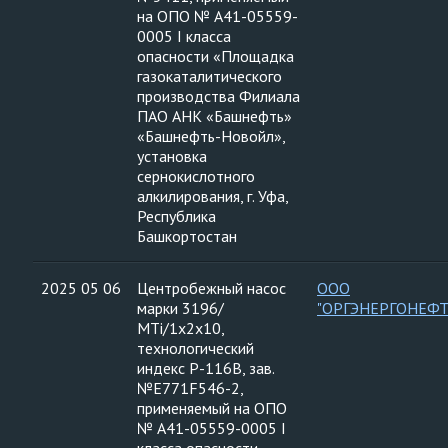
на ОПО № А41-05559-
0005 I класса
опасности «Площадка
газокаталитического
производства Филиала
ПАО АНК «Башнефть»
«Башнефть-Новойл»,
установка
сернокислотного
алкилирования, г. Уфа,
Республика
Башкортостан
2025 05 06
Центробежный насос
ООО
марки 3196/
"ОРГЭНЕРГОНЕФТ
МTi/1х2х10,
технологический
индекс Р-116В, зав.
№Е771F546-2,
применяемый на ОПО
№ А41-05559-0005 I