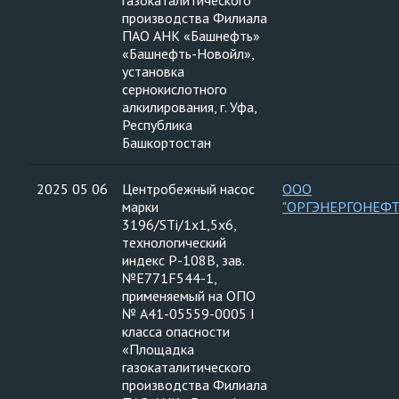
газокаталитического
производства Филиала
ПАО АНК «Башнефть»
«Башнефть-Новойл»,
установка
сернокислотного
алкилирования, г. Уфа,
Республика
Башкортостан
2025 05 06
Центробежный насос
ООО
марки
"ОРГЭНЕРГОНЕФТ
3196/STi/1х1,5х6,
технологический
индекс Р-108В, зав.
№Е771F544-1,
применяемый на ОПО
№ А41-05559-0005 I
класса опасности
«Площадка
газокаталитического
производства Филиала