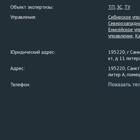
Объект экспертизы:
ТП
ЗС
ТУ
Управления:
Сибирское упр
Северозападн
Енисейское уп
управление
Ка
Юридический адрес:
195220, г Санк
кт, д 11 литер
Адрес:
195220, Санкт
литер А, поме
Телефон:
Показать те