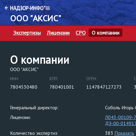
ООО "АКСИС"
Экспертизы
Лицензии
СРО
О компании
О компании
ООО "АКСИС"
ИНН
КПП
ОГРН
7804530480
780401001
1147847127273
Генеральный директор:
Соболь Игорь 
Лицензии:
Л043-00109-
ДЭ-00-01491
Количество экспертиз:
383
Показать