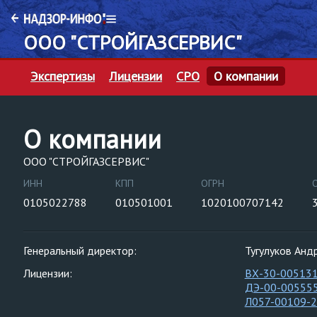
ООО "СТРОЙГАЗСЕРВИС"
Экспертизы
Лицензии
СРО
О компании
О компании
ООО "СТРОЙГАЗСЕРВИС"
ИНН
КПП
ОГРН
0105022788
010501001
1020100707142
Генеральный директор:
Тугулуков Анд
Лицензии:
ВХ-30-00513
ДЭ-00-00555
Л057-00109-