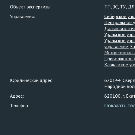
Объект экспертизы:
ТП
ЗС
ТУ
ДЛ
Управления:
Сибирское упр
Центральное 
Дальневосточ
Уральское упр
Уральское упр
управление
За
Межрегиональ
Приволжское 
Кавказское уп
Юридический адрес:
620144, Свердл
Народной воли
Адрес:
620100, г. Екат
Телефон:
Показать те