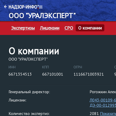
ООО "УРАЛЭКСПЕРТ"
Экспертизы
Лицензии
СРО
О компании
О компании
ООО "УРАЛЭКСПЕРТ"
ИНН
КПП
ОГРН
6671354513
667101001
1116671003921
Генеральный директор:
Рогожкин Алек
Лицензии:
Л043-00109-
ДЭ-00-01299
Количество экспертиз:
2081
Показат