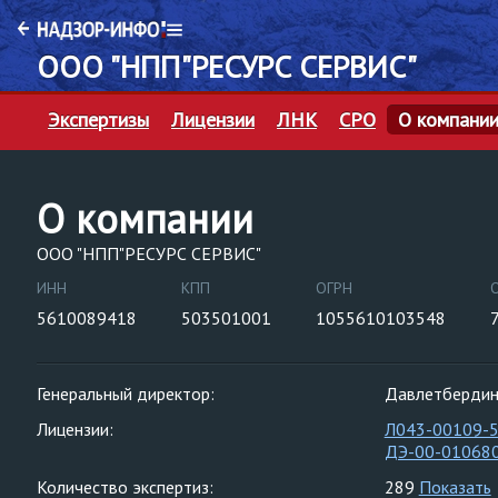
ООО "НПП"РЕСУРС СЕРВИС"
Экспертизы
Лицензии
ЛНК
СРО
О компани
О компании
ООО "НПП"РЕСУРС СЕРВИС"
ИНН
КПП
ОГРН
5610089418
503501001
1055610103548
Генеральный директор:
Давлетбердин
Лицензии:
Л043-00109-
ДЭ-00-01068
Количество экспертиз:
289
Показать