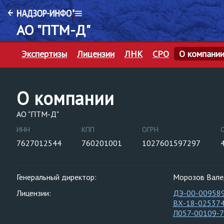
АО "ПТМ-Д"
Экспертизы
Лицензии
ЛНК
СРО
О компани
О компании
АО "ПТМ-Д"
ИНН
КПП
ОГРН
7627012544
760201001
1027601597297
Генеральный директор:
Морозов Вале
Лицензии:
ДЭ-00-00958
ВХ-18-02537
Л057-00109-