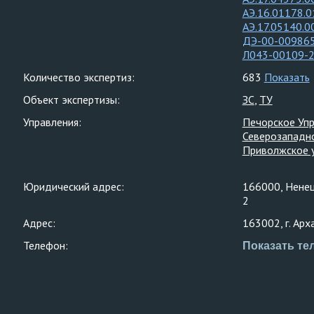
АЭ.16.01178.0
АЭ.17.05140.0
ДЭ-00-00986
Л043-00109-
Количество экспертиз:
683
Показать
Объект экспертизы:
ЗС
ТУ
Управления:
Печорское Уп
Северозападн
Приволжское 
Юридический адрес:
166000, Ненецк
2
Адрес:
163002, г. Арх
Телефон:
Показать те