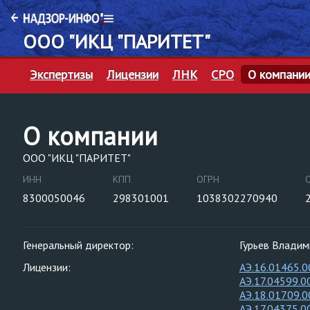
ООО "ИКЦ "ПАРИТЕТ"
Экспертизы
Лицензии
ЛНК
СРО
О компани
О компании
ООО "ИКЦ "ПАРИТЕТ"
ИНН
КПП
ОГРН
8300050046
298301001
1038302270940
Генеральный директор:
Гурьев Владим
Лицензии:
АЭ.16.01465.0
АЭ.17.04599.0
АЭ.18.01709.0
АЭ.17.04375.0