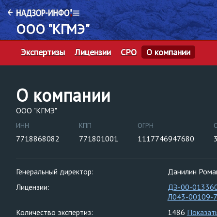
ООО "КГМЭ"
Экспертизы
Лицензии
СРО
О компании
О компании
ООО "КГМЭ"
ИНН
КПП
ОГРН
7718868082
771801001
1117746947680
Генеральный директор:
Данилин Рома
Лицензии:
ДЭ-00-01336
Л043-00109-
Количество экспертиз:
1486
Показат