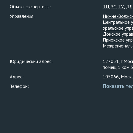
Объект экспертизы:
ТП
ЗС
ТУ
ДЛ
Управления:
Нижне-Волжск
Центральное 
Уральское упр
Донское упра
Приокское упр
Межрегиональ
Юридический адрес:
127051, г Моск
помещ 1 ком 
Адрес:
105066, Москва
Телефон:
Показать те