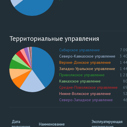
Территориальные управления
Сибирское управление
7 0
Северо-Кавказское управление
3 4
Верхне-Донское управление
1 4
Западно-Уральское управление
1 4
Приволжское управление
1 2
Кавказское управление
8
Средне-Поволжское управление
6
Нижне-Волжское управление
5
Северо-Западное управление
4
Уральское управление
2
Енисейское управление
1
Северо-Уральское управление
Дата
Эксплуатирующая
Наименование
Центральное управление
получения
организация