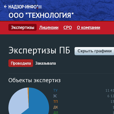
ООО "ТЕХНОЛОГИЯ"
Экспертизы
Лицензии
СРО
О компании
Экспертизы ПБ
Скрыть графики
Проводила
Заказывала
Объекты экспертиз
ТУ
11 4
ЗС
6 1
ТП
1
ДК
ДЛ