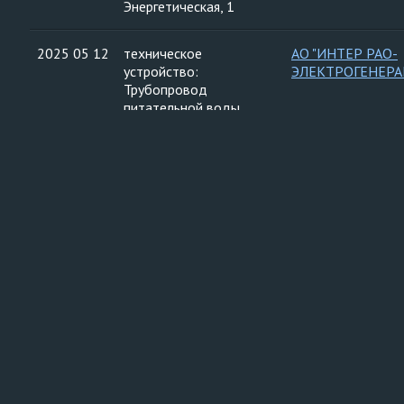
Энергетическая, 1
2025 05 12
техническое
АО "ИНТЕР РАО-
устройство:
ЭЛЕКТРОГЕНЕРА
Трубопровод
питательной воды
высокого давления. бл.
№1, рег. № 30088
эксплуатируемые на
опасном
производственном
Загрузить еще
объекте рег. № А01-
12185-0023 площадка
главного корпуса
филиала
"Калининградская
ТЭЦ-2" (Ⅲ класс
опасности), место
нахождение (адрес)
ОПО: Калининградская
обл. г Калининград, пер
Энергетиков, д 2;