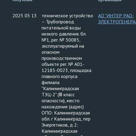
Сахалинское управление
Ленское управление
2025 05 13
техническое устройство
АО "ИНТЕР РАО-
Дальневосточное управление
– Трубопровод
ЭЛЕКТРОГЕНЕРА
Печорское Управление
питательной воды
Межрегиональное управление
низкого давления. бл.
Забайкальское управление
№1, рег. № 30085,
Республика Крым, Севастополь
эксплуатируемый на
Волжско-Окское управление
опасном
производственном
объекте рег. № А01-
12185-0023, площадка
главного корпуса
филиала
"Калининградская
ТЭЦ-2" (Ⅲ класс
опасности), место
нахождение (адрес)
ОПО: Калининградская
обл. г Калининград, пер
Энергетиков, д 2;
Калининградская