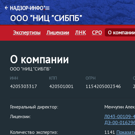
ООО "НИЦ "СИБПБ"
Экспертизы
Лицензии
ЛНК
СРО
О компани
О компании
ООО "НИЦ "СИБПБ"
ИНН
КПП
ОГРН
4205303317
420501001
1154205002346
Генеральный директор:
Менчугин Алек
Лицензии:
Л043-00109-
ДЭ-00-01629
Количество экспертиз:
1141
Показат