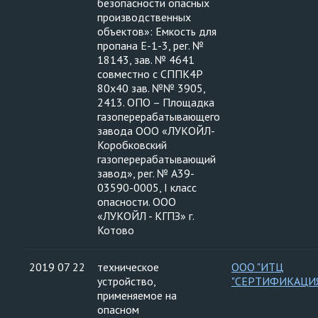
безопасности опасных
производственных
объектов»: Емкость для
пропана Е-1-3, рег. №
18143, зав. № 4641
совместно с СППК4Р
80х40 зав. №№ 3905,
2413. ОПО – Площадка
газоперерабатывающего
завода ООО «ЛУКОЙЛ-
Коробковский
газоперерабатывающий
завод», рег. № А39-
03590-0005, I класс
опасности. ООО
«ЛУКОЙЛ - КГПЗ» г.
Котово
2019 07 22
техническое
ООО "ИТЦ
устройство,
"СЕРТИФИКАЦИ
применяемое на
опасном