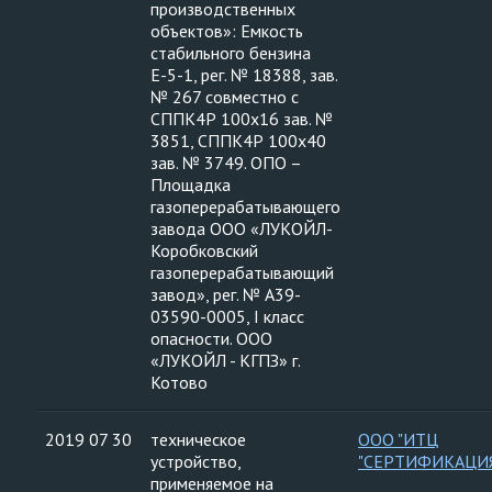
производственных
объектов»: Емкость
стабильного бензина
Е-5-1, рег. № 18388, зав.
№ 267 совместно с
СППК4Р 100х16 зав. №
3851, СППК4Р 100х40
зав. № 3749. ОПО –
Площадка
газоперерабатывающего
завода ООО «ЛУКОЙЛ-
Коробковский
газоперерабатывающий
завод», рег. № А39-
03590-0005, I класс
опасности. ООО
«ЛУКОЙЛ - КГПЗ» г.
Котово
2019 07 30
техническое
ООО "ИТЦ
устройство,
"СЕРТИФИКАЦИ
применяемое на