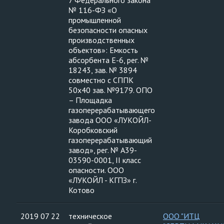
7 Федерального закона
№ 116-ФЗ «О
промышленной
безопасности опасных
производственных
объектов»: Емкость
абсорбента Е-6, рег. №
18243, зав. № 3894
совместно с СППК
50х40 зав. №9179. ОПО
– Площадка
газоперерабатывающего
завода ООО «ЛУКОЙЛ-
Коробковский
газоперерабатывающий
завод», рег. № А39-
03590-0001, II класс
опасности. ООО
«ЛУКОЙЛ - КГПЗ» г.
Котово
2019 07 22
техническое
ООО "ИТЦ