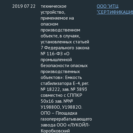
2019 07 22
техническое
ООО "ИТЦ
устройство,
"СЕРТИФИКАЦИ
применяемое на
опасном
производственном
объекте, в случаях,
установленных статьей
7 Федерального закона
№ 116-ФЗ «О
промышленной
безопасности опасных
производственных
объектов»: Емкость
стабилизатора Е-4, рег.
№ 18222, зав. № 3893
совместно с СППКР
50х16 зав. №№
У19880О, У19882О.
ОПО – Площадка
газоперерабатывающего
завода ООО «ЛУКОЙЛ-
Коробковский