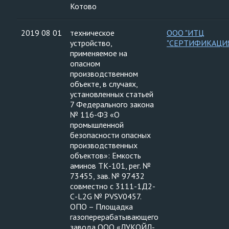
Котово
2019 08 01
техническое
ООО "ИТЦ
устройство,
"СЕРТИФИКАЦИ
применяемое на
опасном
производственном
объекте, в случаях,
установленных статьей
7 Федерального закона
№ 116-ФЗ «О
промышленной
безопасности опасных
производственных
объектов»: Емкость
аминов ТК-101, рег. №
73455, зав. № 97432
совместно с 3111-1Д2-
С-L2G № PVSV0457.
ОПО – Площадка
газоперерабатывающего
завода ООО «ЛУКОЙЛ-