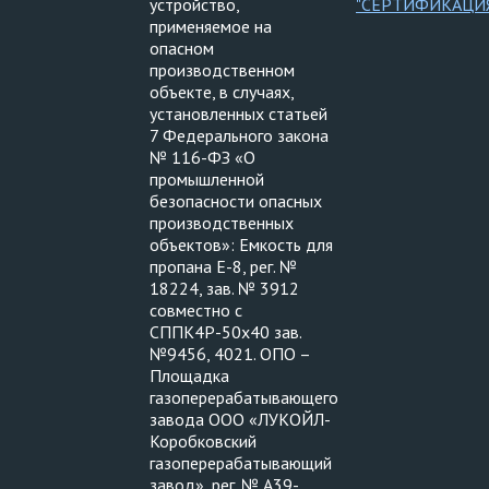
устройство,
"СЕРТИФИКАЦИ
применяемое на
опасном
производственном
объекте, в случаях,
установленных статьей
7 Федерального закона
№ 116-ФЗ «О
промышленной
безопасности опасных
производственных
объектов»: Емкость для
пропана Е-8, рег. №
18224, зав. № 3912
совместно с
СППК4Р-50х40 зав.
№9456, 4021. ОПО –
Площадка
газоперерабатывающего
завода ООО «ЛУКОЙЛ-
Коробковский
газоперерабатывающий
завод», рег. № А39-