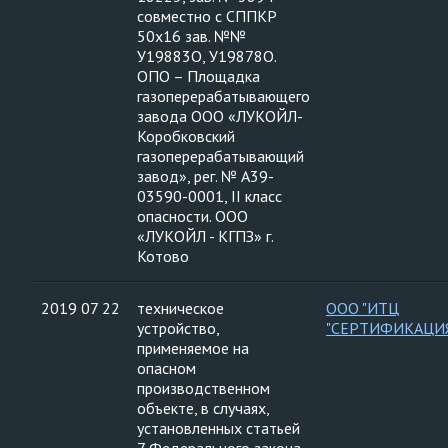
совместно с СППКР
50х16 зав. №№
У19883О, У19878О.
ОПО – Площадка
газоперерабатывающего
завода ООО «ЛУКОЙЛ-
Коробковский
газоперерабатывающий
завод», рег. № А39-
03590-0001, II класс
опасности. ООО
«ЛУКОЙЛ - КГПЗ» г.
Котово
2019 07 22
техническое
ООО "ИТЦ
устройство,
"СЕРТИФИКАЦИ
применяемое на
опасном
производственном
объекте, в случаях,
установленных статьей