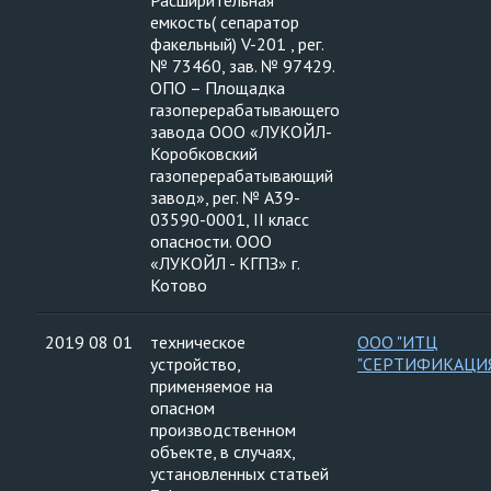
Расширительная
емкость( сепаратор
факельный) V-201 , рег.
№ 73460, зав. № 97429.
ОПО – Площадка
газоперерабатывающего
завода ООО «ЛУКОЙЛ-
Коробковский
газоперерабатывающий
завод», рег. № А39-
03590-0001, II класс
опасности. ООО
«ЛУКОЙЛ - КГПЗ» г.
Котово
2019 08 01
техническое
ООО "ИТЦ
устройство,
"СЕРТИФИКАЦИ
применяемое на
опасном
производственном
объекте, в случаях,
установленных статьей