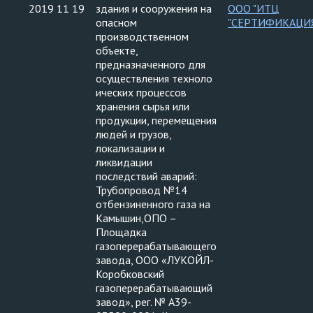
2019 11 19
здания и сооружения на
ООО "ИТЦ
опасном
"СЕРТИФИКАЦИ
производственном
объекте,
предназначенного для
осуществления техноло
ических процессов
хранения сырья или
продукции, перемещения
людей и грузов,
локализации и
ликвидации
последствий аварий:
Трубопровод №14
отбензиненного газа на
Камышин,ОПО –
Площадка
газоперерабатывающего
завода, ООО «ЛУКОЙЛ-
Коробковский
газоперерабатывающий
завод», рег. № А39-