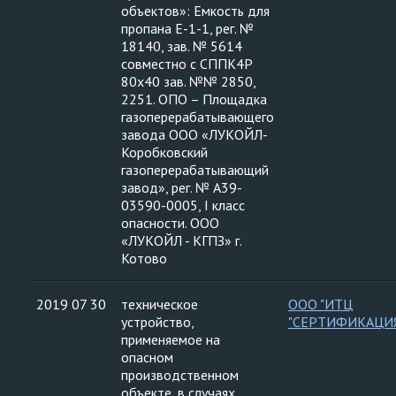
объектов»: Емкость для
пропана Е-1-1, рег. №
18140, зав. № 5614
совместно с СППК4Р
80х40 зав. №№ 2850,
2251. ОПО – Площадка
газоперерабатывающего
завода ООО «ЛУКОЙЛ-
Коробковский
газоперерабатывающий
завод», рег. № А39-
03590-0005, I класс
опасности. ООО
«ЛУКОЙЛ - КГПЗ» г.
Котово
2019 07 30
техническое
ООО "ИТЦ
устройство,
"СЕРТИФИКАЦИ
применяемое на
опасном
производственном
объекте, в случаях,