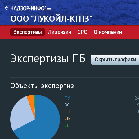
ООО "ЛУКОЙЛ-КГПЗ"
Экспертизы
Лицензии
СРО
О компании
Экспертизы ПБ
Скрыть графики
Объекты экспертиз
ТУ
2
ЗС
ТП
ДБ
ДЛ