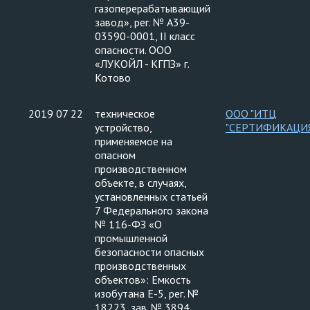
газоперерабатывающий
завод», рег. № А39-
03590-0001, II класс
опасности. ООО
«ЛУКОЙЛ - КГПЗ» г.
Котово
2019 07 22
техническое
ООО "ИТЦ
устройство,
"СЕРТИФИКАЦИ
применяемое на
опасном
производственном
объекте, в случаях,
установленных статьей
7 Федерального закона
№ 116-ФЗ «О
промышленной
безопасности опасных
производственных
объектов»: Емкость
изобутана Е-5, рег. №
18223, зав. № 3894