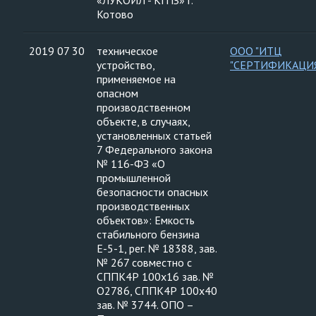
«ЛУКОЙЛ - КГПЗ» г.
Котово
2019 07 30
техническое
ООО "ИТЦ
устройство,
"СЕРТИФИКАЦИ
применяемое на
опасном
производственном
объекте, в случаях,
установленных статьей
7 Федерального закона
№ 116-ФЗ «О
промышленной
безопасности опасных
производственных
объектов»: Емкость
стабильного бензина
Е-5-1, рег. № 18388, зав.
№ 267 совместно с
СППК4Р 100х16 зав. №
О2786, СППК4Р 100х40
зав. № 3744. ОПО –