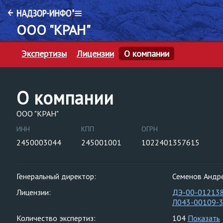
ООО "КРАН"
Экспертизы
Лицензии
О компании
О компании
ООО "КРАН"
ИНН
КПП
ОГРН
2450003044
245001001
1022401357615
Генеральный директор:
Семенов Андр
Лицензии:
ДЭ-00-01213
Л043-00109-
Количество экспертиз:
104
Показать