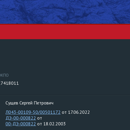
ОКПО
17418011
Сущев Сергей Петрович
Л043-00109-50/00501172
от 17.06.2022
ДЭ-00-000822
от
00-ДЭ-000822
от 18.02.2003