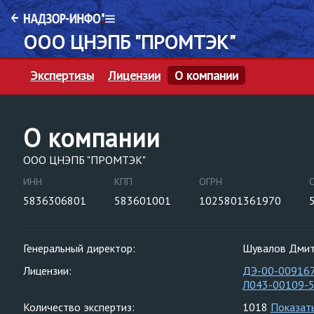
ООО ЦНЭПБ "ПРОМТЭК"
Экспертизы
Лицензии
О компании
О компании
ООО ЦНЭПБ "ПРОМТЭК"
ИНН
КПП
ОГРН
5836306801
583601001
1025801361970
Генеральный директор:
Шувалов Дмит
Лицензии:
ДЭ-00-00916
Л043-00109-
Количество экспертиз:
1018
Показат