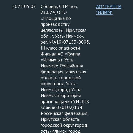
2025 05 07
Сборник СТМ поз.
АО "ГРУППА
21.074, ОПО
"ИЛИМ"
«Площадка по
производству
целлюлозы, Иркутская
обл., г. Усть-Илимск»,
рег. №А19-07153-0093,
III класс опасности
Филиал АО «Группа
«Илим» в г. Усть-
Илимске. Российская
федерация, Иркутская
область, городской
округ город Усть-
Илимск, город Усть-
Илимск территория
промплощадки УИ ЛПК,
здание 020102/134;
Российская федерация,
Иркутская область,
городской округ город
Усть-Илимск, город