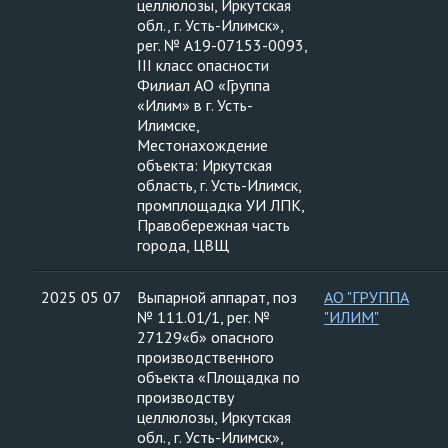
целлюлозы, Иркутская
обл., г. Усть-Илимск»,
рег. № А19-07153-0093,
III класс опасности
Филиал АО «Группа
«Илим» в г. Усть-
Илимске,
Местонахождение
объекта: Иркутская
область, г. Усть-Илимск,
промплощадка УИ ЛПК,
Правобережная часть
города, ЦВЩ
2025 05 07
Выпарной аппарат, поз
АО "ГРУППА
№ 111.01/1, рег. №
"ИЛИМ"
27129«б» опасного
производственного
объекта «Площадка по
производству
целлюлозы, Иркутская
обл., г. Усть-Илимск»,