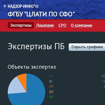
ФГБУ "ЦЛАТИ ПО СФО"
Экспертизы
Лицензии
СРО
О компании
Экспертизы ПБ
Скрыть графики
Объекты экспертиз
ТУ
9
ЗС
2
ТП
ДЛ
ДК