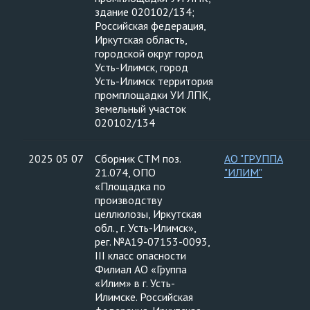
здание 020102/134;
Российская федерация,
Иркутская область,
городской округ город
Усть-Илимск, город
Усть-Илимск территория
промплощадки УИ ЛПК,
земельный участок
020102/134
2025 05 07
Сборник СТМ поз.
АО "ГРУППА
21.074, ОПО
"ИЛИМ"
«Площадка по
производству
целлюлозы, Иркутская
обл., г. Усть-Илимск»,
рег. №А19-07153-0093,
III класс опасности
Филиал АО «Группа
«Илим» в г. Усть-
Илимске. Российская