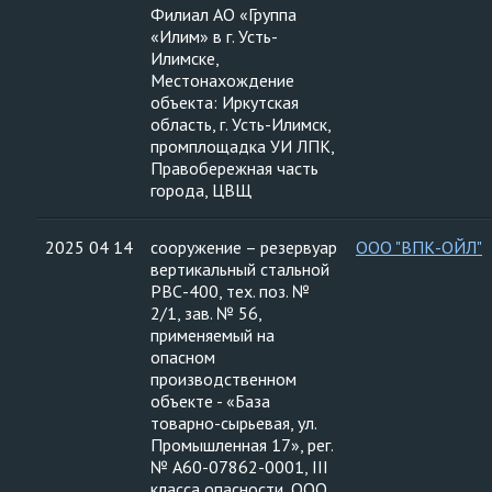
Филиал АО «Группа
«Илим» в г. Усть-
Илимске,
Местонахождение
объекта: Иркутская
область, г. Усть-Илимск,
промплощадка УИ ЛПК,
Правобережная часть
города, ЦВЩ
2025 04 14
сооружение – резервуар
ООО "ВПК-ОЙЛ"
вертикальный стальной
РВС-400, тех. поз. №
2/1, зав. № 56,
применяемый на
опасном
производственном
объекте - «База
товарно-сырьевая, ул.
Промышленная 17», рег.
№ А60-07862-0001, III
класса опасности, ООО