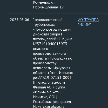
Коченево, ул.
Промышленная 17
2025 03 06
"технологический
АО "ГРУППА
трубопровод
"ИЛИМ"
«Трубопровод подачи
диоксида хлора I
поток», рег.№1503, инв.
№37401040013973
опасного
производственного
объекта «Площадка по
производству
целлюлозы, Иркутская
область, г.Усть-Илимск»
рег.№А19-07153-0093,
III класс опасности.
Филиал АО «Группа
«Илим» в г. Усть-
Илимске, ООЦ.
Российская федерация,
Иркутская область,