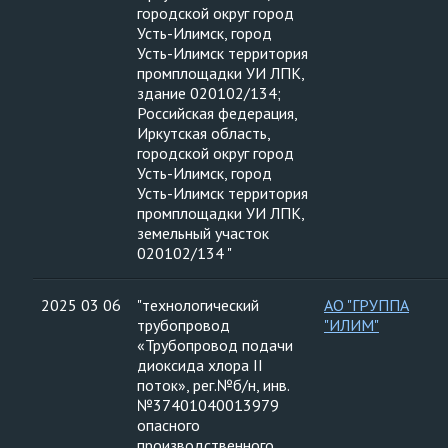
городской округ город
Усть-Илимск, город
Усть-Илимск территория
промплощадки УИ ЛПК,
здание 020102/134;
Российская федерация,
Иркутская область,
городской округ город
Усть-Илимск, город
Усть-Илимск территория
промплощадки УИ ЛПК,
земельный участок
020102/134 "
2025 03 06
"технологический
АО "ГРУППА
трубопровод
"ИЛИМ"
«Трубопровод подачи
диоксида хлора II
поток», рег.№б/н, инв.
№37401040013979
опасного
производственного