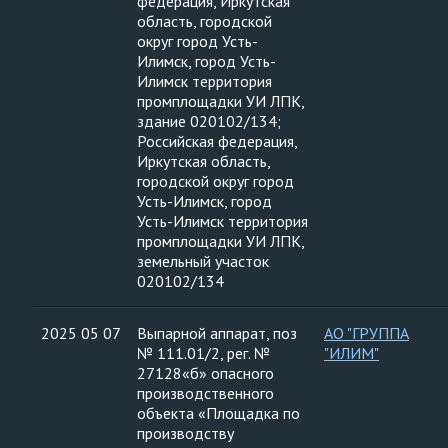
федерация, Иркутская
область, городской
округ город Усть-
Илимск, город Усть-
Илимск территория
промплощадки УИ ЛПК,
здание 020102/134;
Российская федерация,
Иркутская область,
городской округ город
Усть-Илимск, город
Усть-Илимск территория
промплощадки УИ ЛПК,
земельный участок
020102/134
2025 05 07
Выпарной аппарат, поз
АО "ГРУППА
№ 111.01/2, рег. №
"ИЛИМ"
27128«б» опасного
производственного
объекта «Площадка по
производству