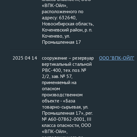
«ВПК-Ойл»,
расположенного по
адресу: 632640,
Новосибирская область,
Коченевский район, р. п.
Коченево, ул.
Промышленная 17
2025 04 14
сооружение – резервуар
ООО "ВПК-ОЙЛ"
вертикальный стальной
РВС-400, тех. поз. №
2/2, зав. № 57,
применяемый на
опасном
производственном
объекте - «База
товарно-сырьевая, ул.
Промышленная 17», рег.
№ А60-07862-0001, III
класса опасности, ООО
«ВПК-Ойл»,