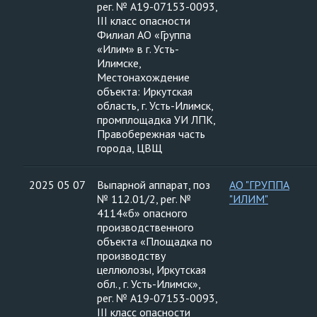
рег. № А19-07153-0093,
III класс опасности
Филиал АО «Группа
«Илим» в г. Усть-
Илимске,
Местонахождение
объекта: Иркутская
область, г. Усть-Илимск,
промплощадка УИ ЛПК,
Правобережная часть
города, ЦВЩ
2025 05 07
Выпарной аппарат, поз
АО "ГРУППА
№ 112.01/2, рег. №
"ИЛИМ"
4114«б» опасного
производственного
объекта «Площадка по
производству
целлюлозы, Иркутская
обл., г. Усть-Илимск»,
рег. № А19-07153-0093,
III класс опасности