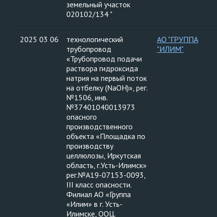
земельный участок
020102/134 "
2025 03 06
технологический
АО "ГРУППА
трубопровод
"ИЛИМ"
«Трубопровод подачи
раствора гидроксида
натрия на первый поток
на отбелку (NaOH)», рег.
№1506, инв.
№37401040013973
опасного
производственного
объекта «Площадка по
производству
целлюлозы, Иркутская
область, г.Усть-Илимск»
рег.№А19-07153-0093,
III класс опасности.
Филиал АО «Группа
«Илим» в г. Усть-
Илимске, ООЦ.