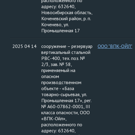
расположенного по
адресу: 632640,
Новосибирская область,
Коченевский район, р. п.
Коченево, ул.
Промышленная 17
2025 04 14
сооружение – резервуар
ООО "ВПК-ОЙЛ"
вертикальный стальной
РВС-400, тех. поз. №
2/3, зав. № 58,
применяемый на
опасном
производственном
объекте - «База
товарно-сырьевая, ул.
Промышленная 17», рег.
№ А60-07862-0001, III
класса опасности, ООО
«ВПК-Ойл»,
расположенного по
адресу: 632640,