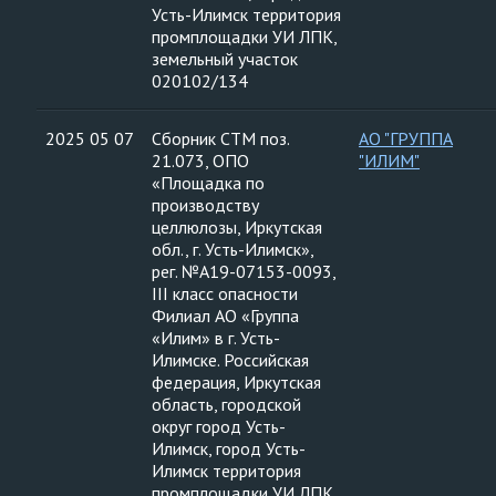
Усть-Илимск территория
промплощадки УИ ЛПК,
земельный участок
020102/134
2025 05 07
Сборник СТМ поз.
АО "ГРУППА
21.073, ОПО
"ИЛИМ"
«Площадка по
производству
целлюлозы, Иркутская
обл., г. Усть-Илимск»,
рег. №А19-07153-0093,
III класс опасности
Филиал АО «Группа
«Илим» в г. Усть-
Илимске. Российская
федерация, Иркутская
область, городской
округ город Усть-
Илимск, город Усть-
Илимск территория
промплощадки УИ ЛПК,