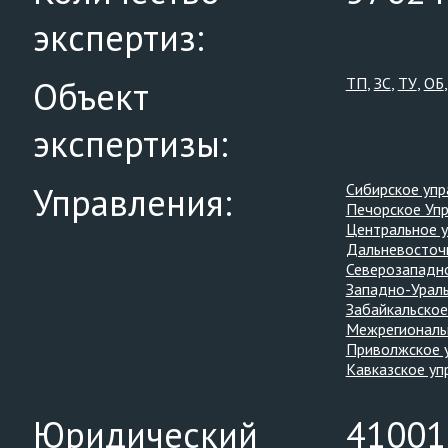
экспертиз:
Объект
ТП
ЗС
ТУ
ОБ
экспертизы:
Управления:
Сибирское упр
Печорское Уп
Центральное 
Дальневосточ
Северозападн
Западно-Ураль
Забайкальское
Межрегиональ
Приволжское 
Кавказское уп
Юридический
410012