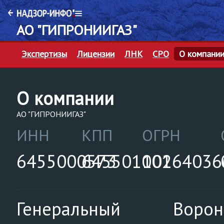
АО "ГИПРОНИИГАЗ"
Экспертизы
Лицензии
ЛНК
СРО
О компани
О компании
АО "ГИПРОНИИГАЗ"
ИНН
КПП
ОГРН
6455000573
645501001
10264036
Генеральный
Ворон