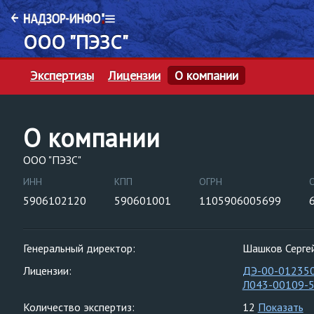
ООО "ПЭЗС"
Экспертизы
Лицензии
О компании
О компании
ООО "ПЭЗС"
ИНН
КПП
ОГРН
5906102120
590601001
1105906005699
Генеральный директор:
Шашков Серге
Лицензии:
ДЭ-00-01235
Л043-00109-
Количество экспертиз:
12
Показать