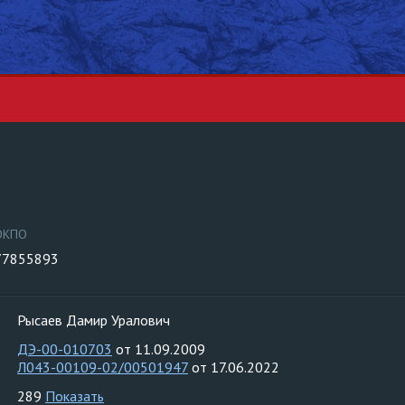
ОКПО
77855893
Рысаев Дамир Уралович
ДЭ-00-010703
от 11.09.2009
Л043-00109-02/00501947
от 17.06.2022
289
Показать