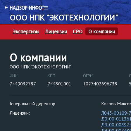
ООО НПК "ЭКОТЕХНОЛОГИИ"
Экспертизы
Лицензии
СРО
О компании
О компании
ООО НПК "ЭКОТЕХНОЛОГИИ"
ИНН
КПП
ОГРН
7449032787
744801001
1027402696738
Генеральный директор:
Козлов Макси
Лицензии:
Л043-00109-
ДЭ-00-01136
ДЭ-00-00897
ДЭ-00-00748