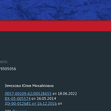
ОКПО
79305056
Земскова Юлия Михайловна
Л057-00109-62/00528655
от 18.06.2022
ВХ-03-005574
от 26.05.2014
ДЭ-00-012Ь81 от 1Ь.12.201Ь
от