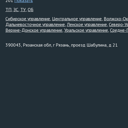
201
Показать
ТП
ЗС
ТУ
ОБ
Сибирское управление
Центральное управление
Волжско-Ок
Дальневосточное управление
Ленское управление
Северо-У
Верхне-Донское управление
Уральское управление
Средне-
390043, Рязанская обл, г Рязань, проезд Шабулина, д 21