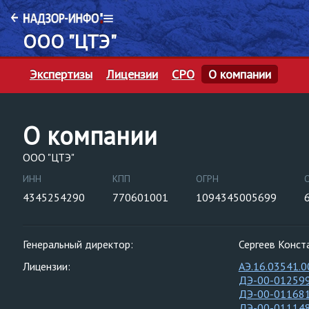
ООО "ЦТЭ"
Экспертизы
Лицензии
СРО
О компании
О компании
ООО "ЦТЭ"
ИНН
КПП
ОГРН
4345254290
770601001
1094345005699
Генеральный директор:
Сергеев Конст
Лицензии:
АЭ.16.03541.0
ДЭ-00-01259
ДЭ-00-01168
ДЭ-00-01114