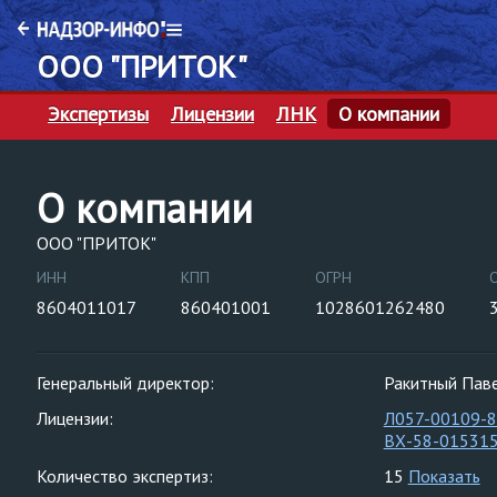
ООО "ПРИТОК"
Экспертизы
Лицензии
ЛНК
О компании
О компании
ООО "ПРИТОК"
ИНН
КПП
ОГРН
8604011017
860401001
1028601262480
Генеральный директор:
Ракитный Пав
Лицензии:
Л057-00109-
ВХ-58-01531
Количество экспертиз:
15
Показать