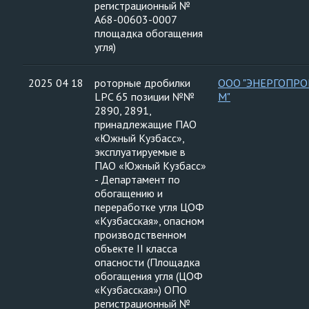
регистрационный №
А68-00603-0007
площадка обогащения
угля)
2025 04 18
роторные дробилки
ООО "ЭНЕРГОПРО
LPC 65 позиции №№
М"
2890, 2891,
принадлежащие ПАО
«Южный Кузбасс»,
эксплуатируемые в
ПАО «Южный Кузбасс»
- Департамент по
обогащению и
переработке угля ЦОФ
«Кузбасская», опасном
производственном
объекте II класса
опасности (Площадка
обогащения угля (ЦОФ
«Кузбасская») ОПО
регистрационный №