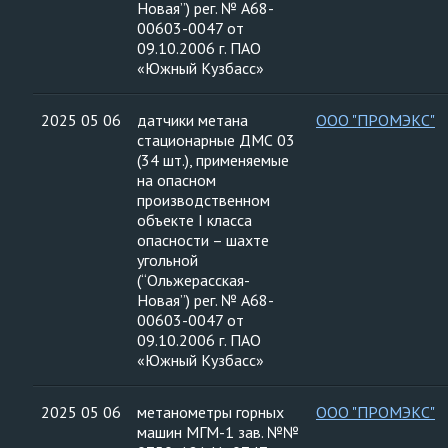
Новая”) рег. № А68-
00603-0047 от
09.10.2006 г. ПАО
«Южный Кузбасс»
2025 05 06
датчики метана
ООО "ПРОМЭКС"
стационарные ДМС 03
(34 шт.), применяемые
на опасном
производственном
объекте I класса
опасности – шахте
угольной
(“Ольжерасская-
Новая”) рег. № А68-
00603-0047 от
09.10.2006 г. ПАО
«Южный Кузбасс»
2025 05 06
метанометры горных
ООО "ПРОМЭКС"
машин МГМ-1 зав. №№