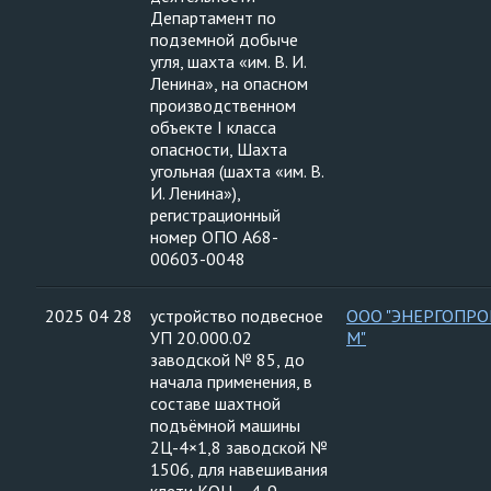
Департамент по
подземной добыче
угля, шахта «им. В. И.
Ленина», на опасном
производственном
объекте I класса
опасности, Шахта
угольная (шахта «им. В.
И. Ленина»),
регистрационный
номер ОПО А68-
00603-0048
2025 04 28
устройство подвесное
ООО "ЭНЕРГОПРО
УП 20.000.02
М"
заводской № 85, до
начала применения, в
составе шахтной
подъёмной машины
2Ц-4×1,8 заводской №
1506, для навешивания