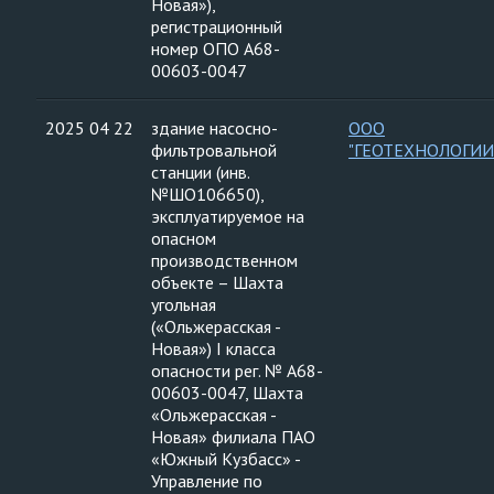
Новая»),
регистрационный
номер ОПО А68-
00603-0047
2025 04 22
здание насосно-
ООО
фильтровальной
"ГЕОТЕХНОЛОГИИ
станции (инв.
№ШО106650),
эксплуатируемое на
опасном
производственном
объекте – Шахта
угольная
(«Ольжерасская -
Новая») I класса
опасности рег. № А68-
00603-0047, Шахта
«Ольжерасская -
Новая» филиала ПАО
«Южный Кузбасс» -
Управление по