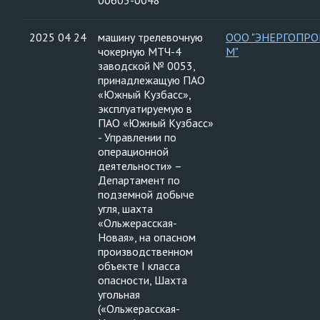
00603-0048
2025 04 24
машину трелевочную
ООО "ЭНЕРГОПРО
чокерную МТЧ-4
М"
заводской № 0053,
принадлежащую ПАО
«Южный Кузбасс»,
эксплуатируемую в
ПАО «Южный Кузбасс»
- Управлении по
операционной
деятельности» –
Департамент по
подземной добыче
угля, шахта
«Ольжерасская-
Новая», на опасном
производственном
объекте I класса
опасности, Шахта
угольная
(«Ольжерасская-