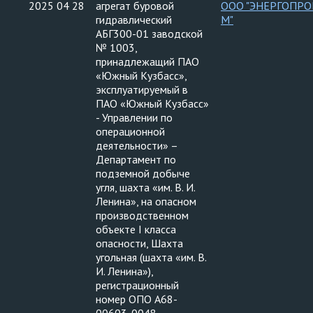
2025 04 28
агрегат буровой
ООО "ЭНЕРГОПРО
гидравлический
М"
АБГ300-01 заводской
№ 1003,
принадлежащий ПАО
«Южный Кузбасс»,
эксплуатируемый в
ПАО «Южный Кузбасс»
- Управлении по
операционной
деятельности» –
Департамент по
подземной добыче
угля, шахта «им. В. И.
Ленина», на опасном
производственном
объекте I класса
опасности, Шахта
угольная (шахта «им. В.
И. Ленина»),
регистрационный
номер ОПО А68-