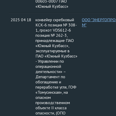
00603-0007 ПАО
«Южный Кузбасс»
2025 04 18
конвейер скребковый
ООО "ЭНЕРГОПРО
КСК-6 позиция № 308-
М"
1, грохот VDS612-6
позиция № 262-3,
принадлежащие ПАО
«Южный Кузбасс»,
эксплуатируемые в
ПАО «Южный Кузбасс»
- Управлении по
операционной
деятельности» –
Департамент по
обогащению и
переработке угля, ГОФ
«Томусинская», на
опасном
производственном
объекте II класса
опасности, (ОПО