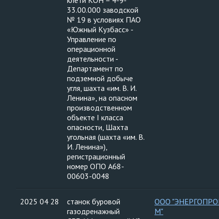
клети КОН – 4-9-
33.00.000 заводской
№ 19 в условиях ПАО
«Южный Кузбасс» -
Управление по
операционной
деятельности -
Департамент по
подземной добыче
угля, шахта «им. В. И.
Ленина», на опасном
производственном
объекте I класса
опасности, Шахта
угольная (шахта «им. В.
И. Ленина»),
регистрационный
номер ОПО А68-
00603-0048
2025 04 28
станок буровой
ООО "ЭНЕРГОПРО
газодренажный
М"