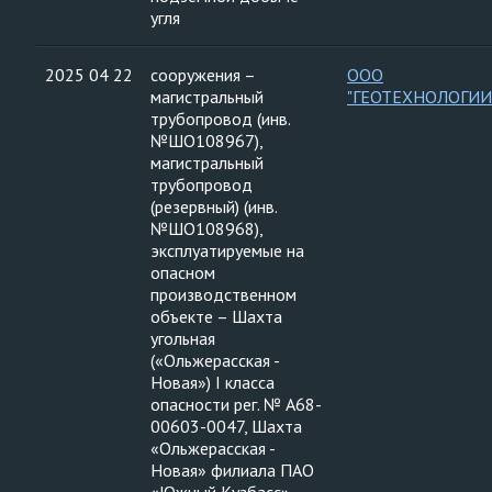
угля
2025 04 22
сооружения –
ООО
магистральный
"ГЕОТЕХНОЛОГИИ
трубопровод (инв.
№ШО108967),
магистральный
трубопровод
(резервный) (инв.
№ШО108968),
эксплуатируемые на
опасном
производственном
объекте – Шахта
угольная
(«Ольжерасская -
Новая») I класса
опасности рег. № А68-
00603-0047, Шахта
«Ольжерасская -
Новая» филиала ПАО