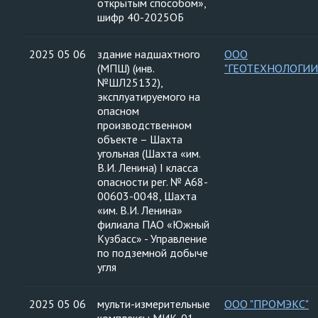
открытым способом»,
шифр 40-2025ОБ
2025 05 06
здание надшахтного
ООО
(МПШ) (инв.
"ГЕОТЕХНОЛОГИИ
№ШЛ25132),
эксплуатируемого на
опасном
производственном
объекте – Шахта
угольная (Шахта «им.
В.И. Ленина) I класса
опасности рег. № А68-
00603-0048, Шахта
«им. В.И. Ленина»
филиала ПАО «Южный
Кузбасс» - Управление
по подземной добыче
угля
2025 05 06
мульти-измерительные
ООО "ПРОМЭКС"