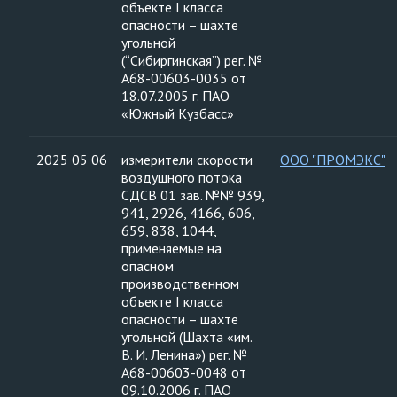
объекте I класса
опасности – шахте
угольной
(“Сибиргинская”) рег. №
А68-00603-0035 от
18.07.2005 г. ПАО
«Южный Кузбасс»
2025 05 06
измерители скорости
ООО "ПРОМЭКС"
воздушного потока
СДСВ 01 зав. №№ 939,
941, 2926, 4166, 606,
659, 838, 1044,
применяемые на
опасном
производственном
объекте I класса
опасности – шахте
угольной (Шахта «им.
В. И. Ленина») рег. №
А68-00603-0048 от
09.10.2006 г. ПАО