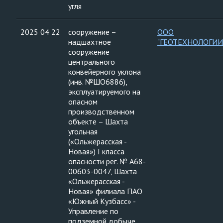
угля
2025 04 22
сооружение –
ООО
надшахтное
"ГЕОТЕХНОЛОГИИ
сооружение
центрального
конвейерного уклона
(инв. №ШО6886),
эксплуатируемого на
опасном
производственном
объекте – Шахта
угольная
(«Ольжерасская -
Новая») I класса
опасности рег. № А68-
00603-0047, Шахта
«Ольжерасская -
Новая» филиала ПАО
«Южный Кузбасс» -
Управление по
подземной добыче