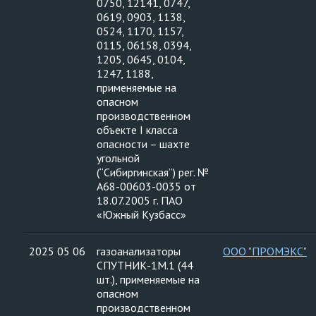
0750, 12141, 0747,
0619, 0903, 1138,
0524, 1170, 1157,
0115, 06158, 0394,
1205, 0645, 0104,
1247, 1188,
применяемые на
опасном
производственном
объекте I класса
опасности – шахте
угольной
(“Сибиргинская”) рег. №
А68-00603-0035 от
18.07.2005 г. ПАО
«Южный Кузбасс»
2025 05 06
газоанализаторы
ООО "ПРОМЭКС"
СПУТНИК-1М.1 (44
шт.), применяемые на
опасном
производственном