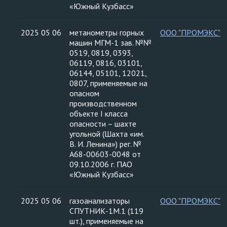
«Южный Кузбасс»
2025 05 06
метанометры горных
ООО "ПРОМЭКС"
машин МГМ-1 зав. №№
0519, 0819, 0393,
06119, 0816, 03101,
06144, 05101, 12021,
0807, применяемые на
опасном
производственном
объекте I класса
опасности – шахте
угольной (Шахта «им.
В. И. Ленина») рег. №
А68-00603-0048 от
09.10.2006 г. ПАО
«Южный Кузбасс»
2025 05 06
газоанализаторы
ООО "ПРОМЭКС"
СПУТНИК-1М.1 (119
шт.), применяемые на