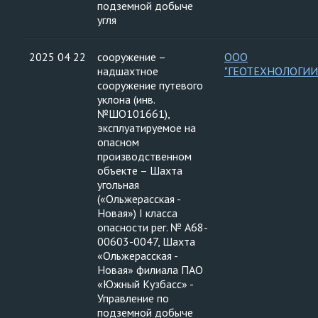
подземной добыче
угля
2025 04 22
сооружение –
ООО
надшахтное
"ГЕОТЕХНОЛОГИИ
сооружение путевого
уклона (инв.
№ШО101661),
эксплуатируемое на
опасном
производственном
объекте – Шахта
угольная
(«Ольжерасская -
Новая») I класса
опасности рег. № А68-
00603-0047, Шахта
«Ольжерасская -
Новая» филиала ПАО
«Южный Кузбасс» -
Управление по
подземной добыче