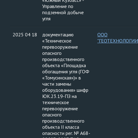
«Южный Кузбасс» -
Управление по
подземной добыче
угля
2025 04 18
документацию
ООО
«Техническое
"ГЕОТЕХНОЛОГИИ
перевооружение
опасного
производственного
объекта «Площадка
обогащения угля (ГОФ
«Томусинская»)» в
части замены
оборудования» шифр
ЮК.23.19-ПЗ на
техническое
перевооружение
опасного
производственного
объекта II класса
опасности рег. № А68-