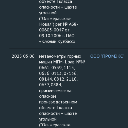
объекте I класса
опасности – шахте
угольной
(“Ольжерасская-
Новая”) рег. № А68-
00603-0047 от
09.10.2006 г. ПАО
«Южный Кузбасс»
2025 05 06
метанометры горных
ООО "ПРОМЭКС"
машин МГМ-1 зав. №№
0661, 0539, 1115,
0656, 0113, 07136,
08144, 0812, 2110,
0657, 0884,
применяемые на
опасном
производственном
объекте I класса
опасности – шахте
угольной
(“Ольжерасская-