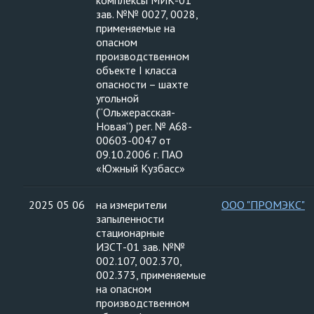
комплексы МИК-01
зав. №№ 0027, 0028,
применяемые на
опасном
производственном
объекте I класса
опасности – шахте
угольной
(“Ольжерасская-
Новая”) рег. № А68-
00603-0047 от
09.10.2006 г. ПАО
«Южный Кузбасс»
2025 05 06
на измерители
ООО "ПРОМЭКС"
запыленности
стационарные
ИЗСТ-01 зав. №№
002.107, 002.370,
002.373, применяемые
на опасном
производственном