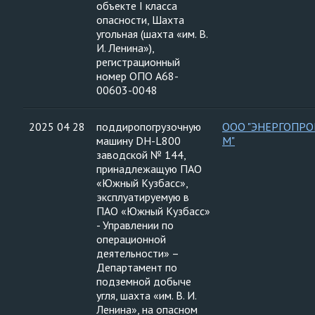
объекте I класса
опасности, Шахта
угольная (шахта «им. В.
И. Ленина»),
регистрационный
номер ОПО А68-
00603-0048
2025 04 28
поддиропогрузочную
ООО "ЭНЕРГОПРО
машину DH-L800
М"
заводской № 144,
принадлежащую ПАО
«Южный Кузбасс»,
эксплуатируемую в
ПАО «Южный Кузбасс»
- Управлении по
операционной
деятельности» –
Департамент по
подземной добыче
угля, шахта «им. В. И.
Ленина», на опасном