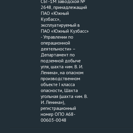
СБГ-1М заводской №
2648, принадлежащий
ПАО «Южный
Кузбасс»,
эксплуатируемый в
ПАО «Южный Кузбасс»
- Управлении по
операционной
деятельности» –
Департамент по
подземной добыче
угля, шахта «им. В. И.
Ленина», на опасном
производственном
объекте I класса
опасности, Шахта
угольная (шахта «им. В.
И. Ленина»),
регистрационный
номер ОПО А68-
00603-0048