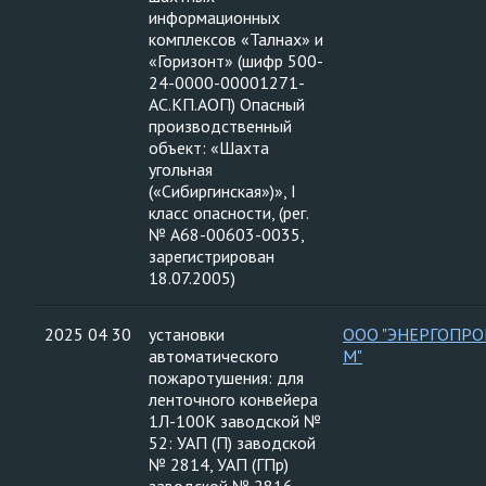
информационных
комплексов «Талнах» и
«Горизонт» (шифр 500-
24-0000-00001271-
АС.КП.АОП) Опасный
производственный
объект: «Шахта
угольная
(«Сибиргинская»)», I
класс опасности, (рег.
№ А68-00603-0035,
зарегистрирован
18.07.2005)
2025 04 30
установки
ООО "ЭНЕРГОПРО
автоматического
М"
пожаротушения: для
ленточного конвейера
1Л-100К заводской №
52: УАП (П) заводской
№ 2814, УАП (ГПр)