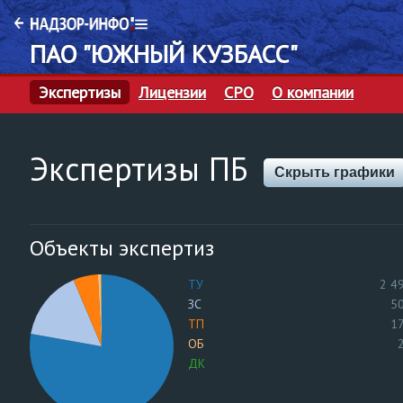
ПАО "ЮЖНЫЙ КУЗБАСС"
Экспертизы
Лицензии
СРО
О компании
Экспертизы ПБ
Скрыть графики
Объекты экспертиз
ТУ
2 4
ЗС
5
ТП
1
ОБ
ДК