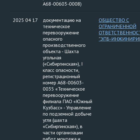
А68-00603-0008)
2025 04 17
документацию на
ОБЩЕСТВО С
техническое
ОГРАНИЧЕННОЙ
перевооружение
ОТВЕТСТВЕННО
опасного
"ЭПБ-ИНЖИНИРИ
производственного
объекта - Шахта
угольная
(«Сибиргинская»), I
класс опасности,
регистрационный
номер А68-00603-
0035 «Техническое
перевооружение
филиала ПАО «Южный
Кузбасс» - Управление
по подземной добыче
угля (шахта
«Сибиргинская»), в
части организации
работ монтажа и