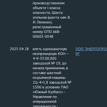
производственном
объекте I класса
опасности, Шахта
угольная (шахта «им. В.
И. Ленина»),
регистрационный
номер ОПО А68-
00603-0048
2025 04 28
клеть одноканатную
ООО "ЭНЕРГОПРО
неопрокидную КОН –
М"
4-9-33.00.000
заводской № 19, до
начала применения, в
составе шахтной
подъёмной машины
2Ц-4×1,8 заводской №
1506 в условиях ПАО
«Южный Кузбасс» -
Управление по
операционной
деятельности -