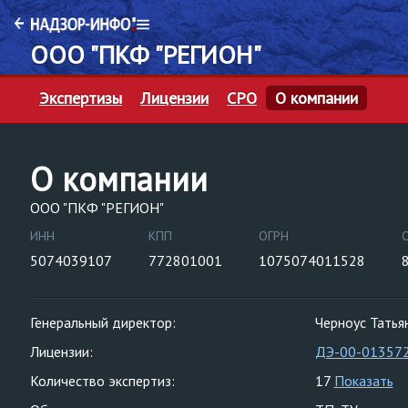
ООО "ПКФ "РЕГИОН"
Экспертизы
Лицензии
СРО
О компании
О компании
ООО "ПКФ "РЕГИОН"
ИНН
КПП
ОГРН
5074039107
772801001
1075074011528
Генеральный директор:
Черноус Татья
Лицензии:
ДЭ-00-01357
Количество экспертиз:
17
Показать