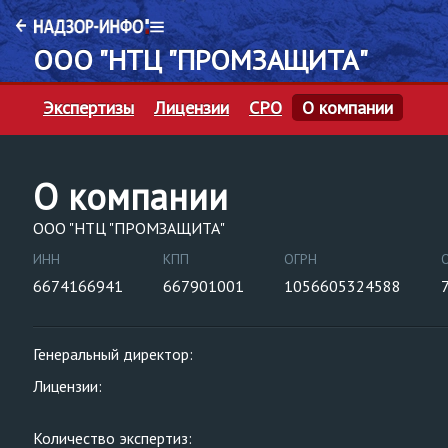
ООО "НТЦ "ПРОМЗАЩИТА"
Экспертизы
Лицензии
СРО
О компании
О компании
ООО "НТЦ "ПРОМЗАЩИТА"
ИНН
КПП
ОГРН
6674166941
667901001
1056605324588
Генеральный директор:
Лицензии:
Количество экспертиз: